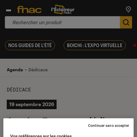
Trouv
De
NOS GUIDES DE L'ÉTÉ
BOICHI : L'EXPO VIRTUELLE
Agenda
Dédicace
DÉDICACE
19 septembre 2026
Antoine Zapata en dédicace
Continuer sans accepter
à la Fnac Bordeaux Lac
Vos préférences sur les cookies