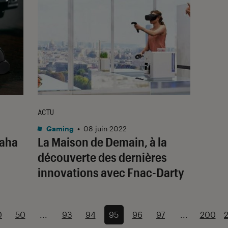
ACTU
Gaming
•
08 juin 2022
maha
La Maison de Demain, à la
découverte des dernières
innovations avec Fnac-Darty
0
50
...
93
94
95
96
97
...
200