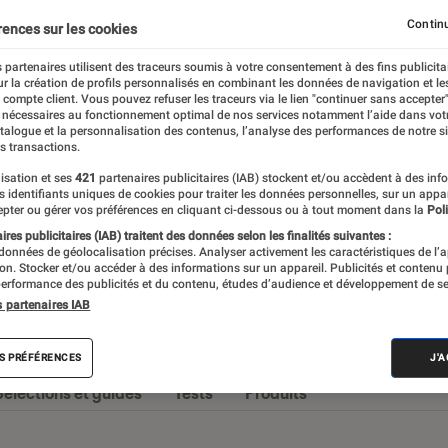
Chaines Hi-Fi
Enceintes audio
Stations audio
Continu
rences sur les cookies
 partenaires utilisent des traceurs soumis à votre consentement à des fins publicita
r la création de profils personnalisés en combinant les données de navigation et l
e compte client. Vous pouvez refuser les traceurs via le lien "continuer sans accepter"
 nécessaires au fonctionnement optimal de nos services notamment l’aide dans vot
omane, ou simplement à la recherche de
atalogue et la personnalisation des contenus, l’analyse des performances de notre si
s transactions.
nte, vous retrouverez ici des actualités et
isation et ses
421
partenaires publicitaires (IAB) stockent et/ou accèdent à des inf
lleur des choix.
es identifiants uniques de cookies pour traiter les données personnelles, sur un appa
pter ou gérer vos préférences en cliquant ci-dessous ou à tout moment dans la
Poli
res publicitaires (IAB) traitent des données selon les finalités suivantes :
 données de géolocalisation précises. Analyser activement les caractéristiques de l’
tion. Stocker et/ou accéder à des informations sur un appareil. Publicités et contenu
erformance des publicités et du contenu, études d’audience et développement de se
s partenaires IAB
s
S PRÉFÉRENCES
J'
Sélections et guides
Tests
Produits