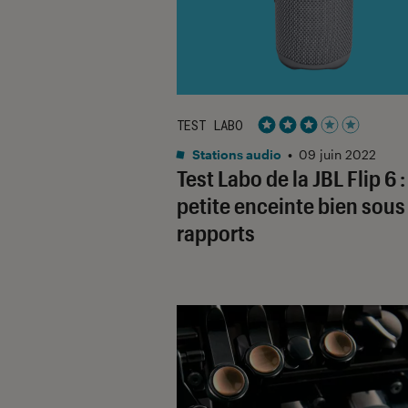
TEST LABO
Noté 3 étoiles sur 5
Stations audio
•
09 juin 2022
Test Labo de la JBL Flip 6 
petite enceinte bien sous
rapports