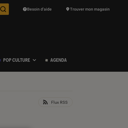
Besoin d’aide
Trouver mon magasin
Des suggestions de produits vont vous être proposées pendant vo
POP CULTURE
AGENDA
Flux RSS