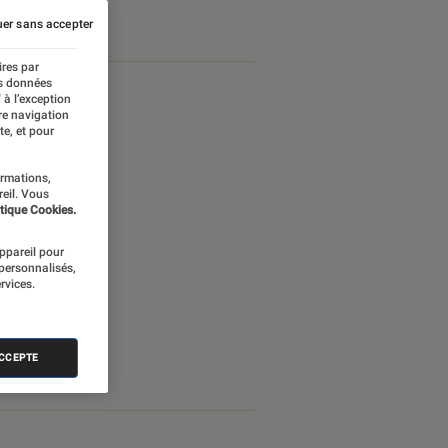
er sans accepter
ires par
es données
 à l’exception
re navigation
te, et pour
ormations,
reil. Vous
tique Cookies.
appareil pour
 personnalisés,
rvices.
ACCEPTE