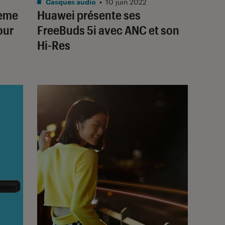
Casques audio
•
10 juin 2022
ième
Huawei présente ses
our
FreeBuds 5i avec ANC et son
Hi-Res