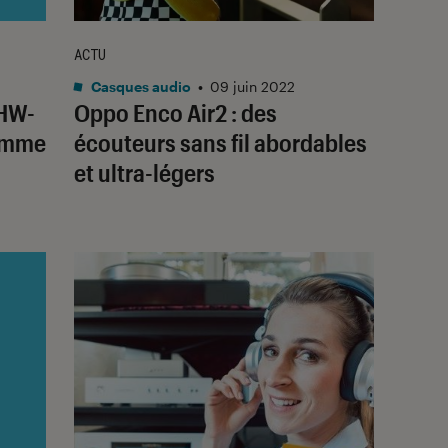
ACTU
Casques audio
•
09 juin 2022
 HW-
Oppo Enco Air2 : des
gamme
écouteurs sans fil abordables
et ultra-légers