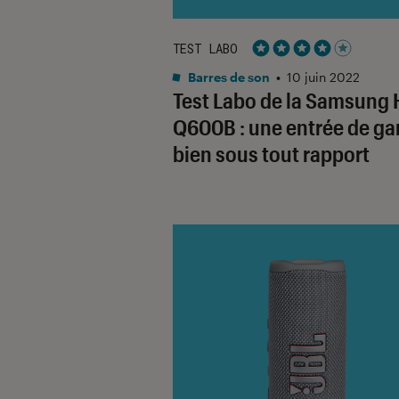
TEST LABO
Noté 4 étoiles sur 5
Barres de son
•
10 juin 2022
Test Labo de la Samsung
Q600B : une entrée de 
bien sous tout rapport