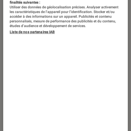
finalités suivantes :
Utiliser des données de géolocalisation précises. Analyser activement
les caractéristiques de l’appareil pour l’identification. Stocker et/ou
accéder à des informations sur un appareil. Publicités et contenu
personnalisés, mesure de performance des publicités et du contenu,
études d’audience et développement de services.
Liste de nos partenaires IAB
TEST LABO
Noté 3 étoiles sur 5
Enceintes audio
•
30 mai. 2017
Test Labo de la Bang & Olufsen Beoplay
A1 : sans maîtrise, la puissance n’est rien