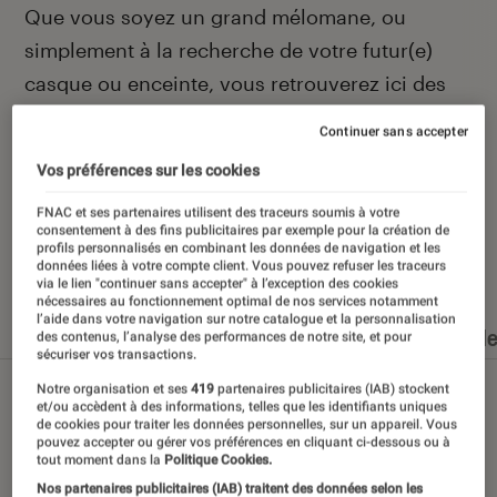
Introduction
Que vous soyez un grand mélomane, ou
simplement à la recherche de votre futur(e)
casque ou enceinte, vous retrouverez ici des
actualités et des conseils pour faire le meilleur
Continuer sans accepter
des choix.
Vos préférences sur les cookies
FNAC et ses partenaires utilisent des traceurs soumis à votre
consentement à des fins publicitaires par exemple pour la création de
profils personnalisés en combinant les données de navigation et les
Nos derniers contenus
données liées à votre compte client. Vous pouvez refuser les traceurs
via le lien "continuer sans accepter" à l’exception des cookies
nécessaires au fonctionnement optimal de nos services notamment
l’aide dans votre navigation sur notre catalogue et la personnalisation
Tout
Articles
Dossiers
Sélections et guid
des contenus, l’analyse des performances de notre site, et pour
sécuriser vos transactions.
Notre organisation et ses
419
partenaires publicitaires (IAB) stockent
et/ou accèdent à des informations, telles que les identifiants uniques
de cookies pour traiter les données personnelles, sur un appareil. Vous
pouvez accepter ou gérer vos préférences en cliquant ci-dessous ou à
tout moment dans la
Politique Cookies.
Nos partenaires publicitaires (IAB) traitent des données selon les