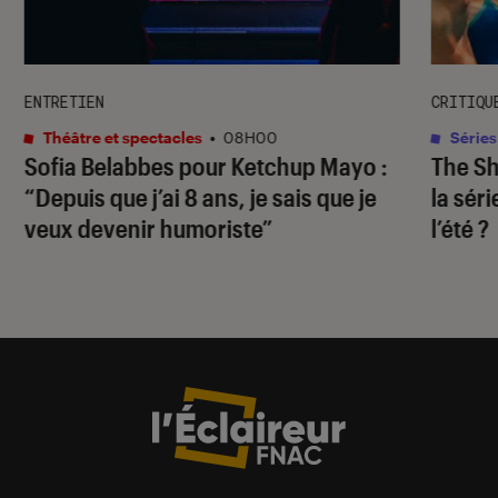
ENTRETIEN
CRITIQU
Théâtre et spectacles
•
08H00
Séries
Sofia Belabbes pour
Ketchup Mayo
:
The S
“Depuis que j’ai 8 ans, je sais que je
la sér
veux devenir humoriste”
l’été ?