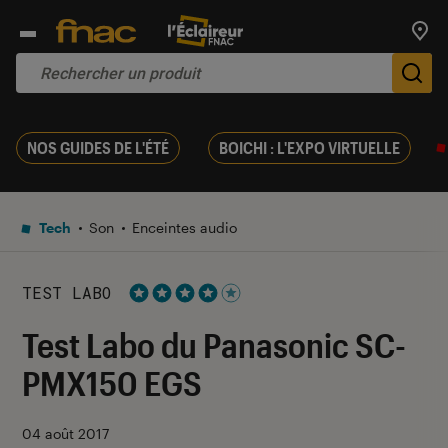
Trouv
De
NOS GUIDES DE L'ÉTÉ
BOICHI : L'EXPO VIRTUELLE
Tech
Son
Enceintes audio
TEST LABO
Noté 4 étoiles sur 5
Test Labo du Panasonic SC-
PMX150 EGS
04 août 2017