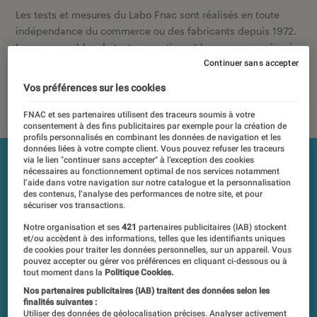
Les tests et mesures du Labo Fnac sont réalisés en toute
indépendance du commerce ou des fabricants depuis 1972.
Les responsables de tests garantissent les mesures grâce à
leur expertise, et aux équipements de mesures les plus
Continuer sans accepter
précis. Pour en savoir plus,
voir notre charte
. Et pour
Vos préférences sur les cookies
comparer tous les produits, visitez notre
comparateur
.
FNAC et ses partenaires utilisent des traceurs soumis à votre
consentement à des fins publicitaires par exemple pour la création de
profils personnalisés en combinant les données de navigation et les
données liées à votre compte client. Vous pouvez refuser les traceurs
via le lien "continuer sans accepter" à l’exception des cookies
nécessaires au fonctionnement optimal de nos services notamment
l’aide dans votre navigation sur notre catalogue et la personnalisation
des contenus, l’analyse des performances de notre site, et pour
sécuriser vos transactions.
Notre organisation et ses
421
partenaires publicitaires (IAB) stockent
et/ou accèdent à des informations, telles que les identifiants uniques
de cookies pour traiter les données personnelles, sur un appareil. Vous
pouvez accepter ou gérer vos préférences en cliquant ci-dessous ou à
tout moment dans la
Politique Cookies.
Nos partenaires publicitaires (IAB) traitent des données selon les
finalités suivantes :
Utiliser des données de géolocalisation précises. Analyser activement