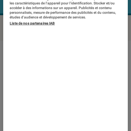
les caractéristiques de l’appareil pour l’identification. Stocker et/ou
accéder à des informations sur un appareil. Publicités et contenu
personnalisés, mesure de performance des publicités et du contenu,
études d’audience et développement de services.
PANASONIC SC-PMX150 EGS
©Labo FNAC
Liste de nos partenaires IAB
Note technique
Détail des sous notes
Note technique