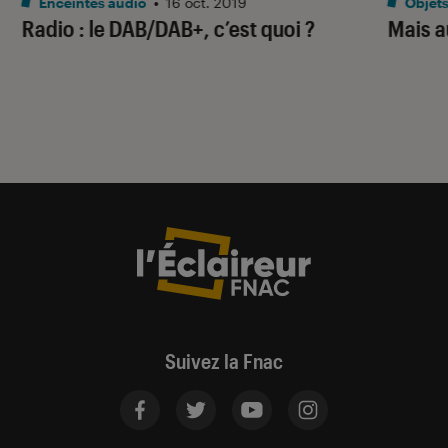
Enceintes audio
•
16 oct. 2019
Objets
Radio : le DAB/DAB+, c’est quoi ?
Mais au
Suivez la Fnac