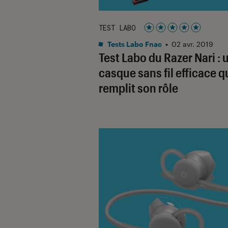
TEST LABO
Noté 5 étoiles sur 5
Tests Labo Fnac
•
02 avr. 2019
Test Labo du Razer Nari : 
casque sans fil efficace q
remplit son rôle