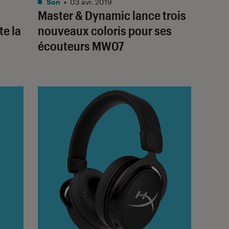
Son
•
03 avr. 2019
Master & Dynamic lance trois
te la
nouveaux coloris pour ses
écouteurs MW07