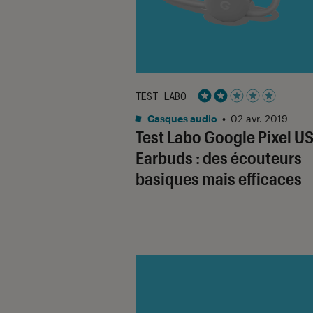
TEST LABO
Noté 2 étoiles sur 5
Casques audio
•
02 avr. 2019
Test Labo Google Pixel U
Earbuds : des écouteurs
basiques mais efficaces