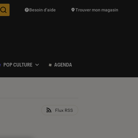
Besoin d’aide
Trouver mon magasin
Des suggestions de produits vont vous être proposées pendant vo
POP CULTURE
AGENDA
Flux RSS