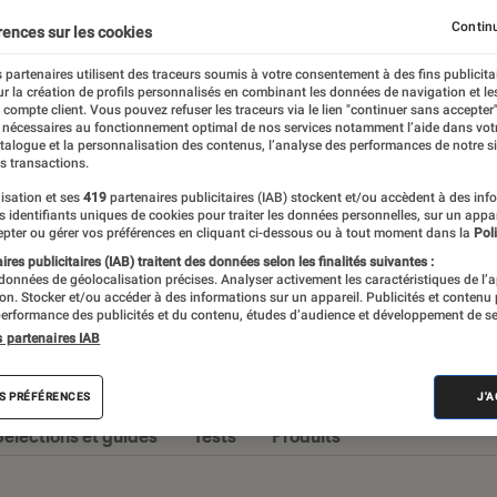
Chaines Hi-Fi
Enceintes audio
Stations audio
Continu
rences sur les cookies
 partenaires utilisent des traceurs soumis à votre consentement à des fins publicita
r la création de profils personnalisés en combinant les données de navigation et l
e compte client. Vous pouvez refuser les traceurs via le lien "continuer sans accepter"
 nécessaires au fonctionnement optimal de nos services notamment l’aide dans vot
omane, ou simplement à la recherche de
atalogue et la personnalisation des contenus, l’analyse des performances de notre si
s transactions.
nte, vous retrouverez ici des actualités et
isation et ses
419
partenaires publicitaires (IAB) stockent et/ou accèdent à des inf
lleur des choix.
es identifiants uniques de cookies pour traiter les données personnelles, sur un appa
pter ou gérer vos préférences en cliquant ci-dessous ou à tout moment dans la
Poli
res publicitaires (IAB) traitent des données selon les finalités suivantes :
 données de géolocalisation précises. Analyser activement les caractéristiques de l’
tion. Stocker et/ou accéder à des informations sur un appareil. Publicités et contenu
erformance des publicités et du contenu, études d’audience et développement de se
s partenaires IAB
s
S PRÉFÉRENCES
J'
Sélections et guides
Tests
Produits