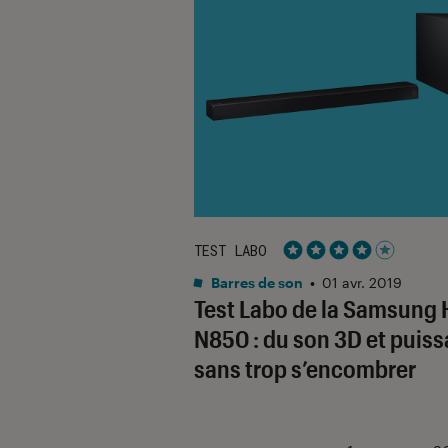
TEST LABO
Noté 4 étoiles sur 5
Barres de son
•
01 avr. 2019
Test Labo de la Samsung
N850 : du son 3D et puiss
sans trop s’encombrer