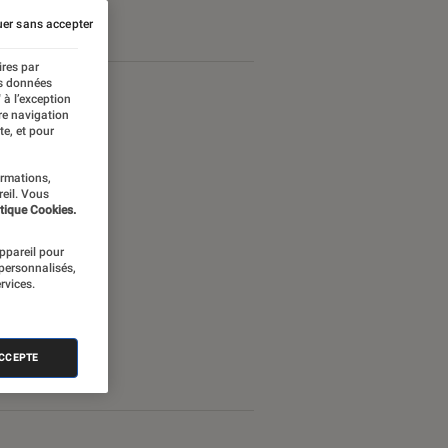
er sans accepter
ires par
es données
 à l’exception
re navigation
te, et pour
ormations,
reil. Vous
tique Cookies.
appareil pour
 personnalisés,
rvices.
ACCEPTE