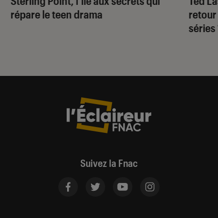
Sterling Point
, l’île aux secrets qui
Ted L
répare le teen drama
retour
séries
Suivez la Fnac