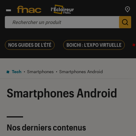
Trouv
De
NOS GUIDES DE L'ÉTÉ
BOICHI : L'EXPO VIRTUELLE
Tech
Smartphones
Smartphones Android
Smartphones Android
Nos derniers contenus