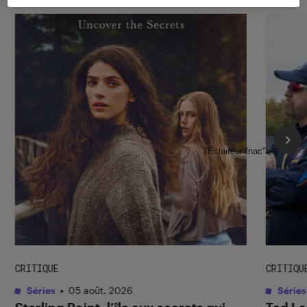
l'Éclaireur fnac">
CRITIQUE
CRITIQU
Séries
•
05 août. 2026
Séries