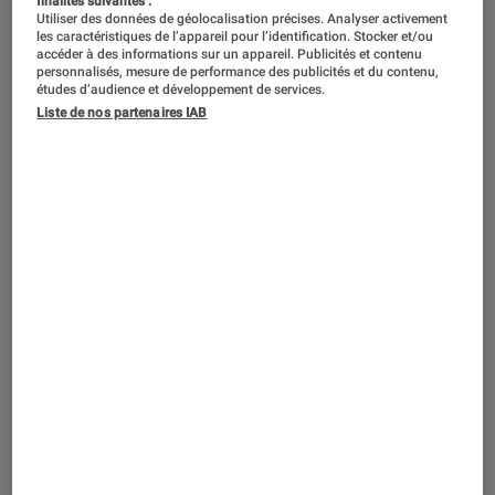
finalités suivantes :
Utiliser des données de géolocalisation précises. Analyser activement
les caractéristiques de l’appareil pour l’identification. Stocker et/ou
accéder à des informations sur un appareil. Publicités et contenu
personnalisés, mesure de performance des publicités et du contenu,
ACTU
études d’audience et développement de services.
Liste de nos partenaires IAB
Smartphones Android
•
27 sep. 2024
Xiaomi entre enfin dans la course au
smartphone pliant en France :
découvrez son premier modèle