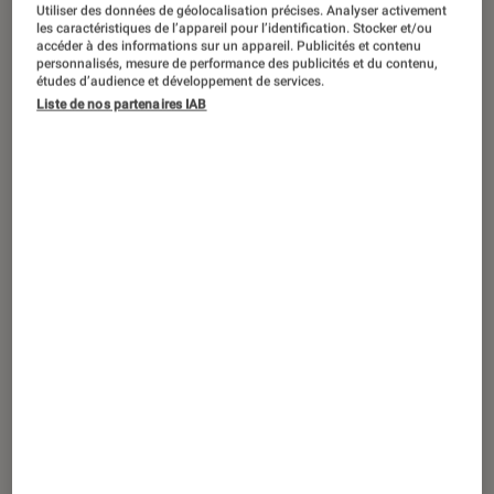
Utiliser des données de géolocalisation précises. Analyser activement
les caractéristiques de l’appareil pour l’identification. Stocker et/ou
accéder à des informations sur un appareil. Publicités et contenu
personnalisés, mesure de performance des publicités et du contenu,
études d’audience et développement de services.
TEST LABO
Liste de nos partenaires IAB
Noté 1 étoiles sur 5
Smartphones Android
•
30 août. 2021
Test du Vivo V21 5G : un roi des selfies
qui manque un peu de puissance