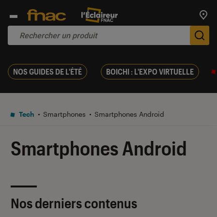
Trouv
De
NOS GUIDES DE L'ÉTÉ
BOICHI : L'EXPO VIRTUELLE
Tech
Smartphones
Smartphones Android
Smartphones Android
Nos derniers contenus