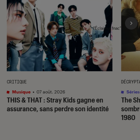
l'Éclaireur fnac">
CRITIQUE
DÉCRYPT
Musique
•
07 août. 2026
Séries
THIS & THAT
: Stray Kids gagne en
The S
assurance, sans perdre son identité
sombr
1980