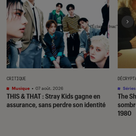
l'Éclaireur fnac">
CRITIQUE
DÉCRYPT
Musique
•
07 août. 2026
Séries
THIS & THAT
: Stray Kids gagne en
The S
assurance, sans perdre son identité
sombr
1980