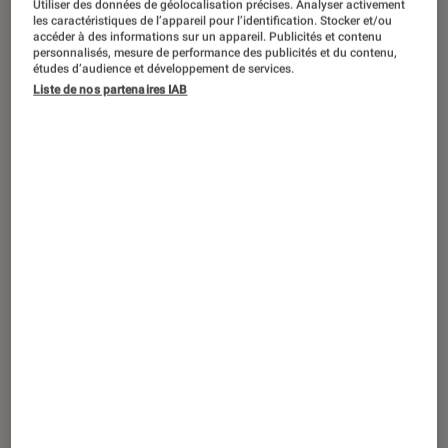
Utiliser des données de géolocalisation précises. Analyser activement
les caractéristiques de l’appareil pour l’identification. Stocker et/ou
accéder à des informations sur un appareil. Publicités et contenu
personnalisés, mesure de performance des publicités et du contenu,
études d’audience et développement de services.
ACTU
Liste de nos partenaires IAB
Tech
•
25 avr. 2019
Mario Kart Tour : le 1er Mario Kart sur
smartphone va s’offrir une bêta fermée