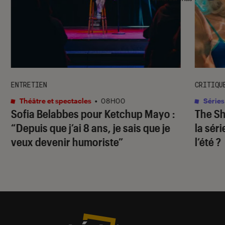
ENTRETIEN
CRITIQU
Théâtre et spectacles
•
08H00
Séries
Sofia Belabbes pour
Ketchup Mayo
:
The S
“Depuis que j’ai 8 ans, je sais que je
la sér
veux devenir humoriste”
l’été ?