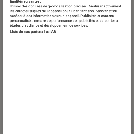
finalités suivantes :
Utiliser des données de géolocalisation précises. Analyser activement
les caractéristiques de l’appareil pour l’identification. Stocker et/ou
accéder à des informations sur un appareil. Publicités et contenu
personnalisés, mesure de performance des publicités et du contenu,
études d’audience et développement de services.
Liste de nos partenaires IAB
ACTU
Photo et vidéo
•
08 jan. 2019
CES 2019 – Kodak persévère dans
l’impression instantanée avec sa
gamme Smile