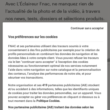
Introduction
Avec L’Éclaireur Fnac, ne manquez rien de
l’actualité de la photo et de la vidéo, à travers
nos news, tests, dossiers et sélections produits.
Continuer sans accepter
Vos préférences sur les cookies
Nos derniers contenus
FNAC et ses partenaires utilisent des traceurs soumis à votre
consentement à des fins publicitaires par exemple pour la création de
profils personnalisés en combinant les données de navigation et les
données liées à votre compte client. Vous pouvez refuser les traceurs
Tout
Articles
Événéments
Dossiers
Sé
via le lien "continuer sans accepter" à l’exception des cookies
nécessaires au fonctionnement optimal de nos services notamment
l’aide dans votre navigation sur notre catalogue et la personnalisation
des contenus, l’analyse des performances de notre site, et pour
sécuriser vos transactions.
Notre organisation et ses
419
partenaires publicitaires (IAB) stockent
et/ou accèdent à des informations, telles que les identifiants uniques
de cookies pour traiter les données personnelles, sur un appareil. Vous
pouvez accepter ou gérer vos préférences en cliquant ci-dessous ou à
tout moment dans la
Politique Cookies.
Nos partenaires publicitaires (IAB) traitent des données selon les