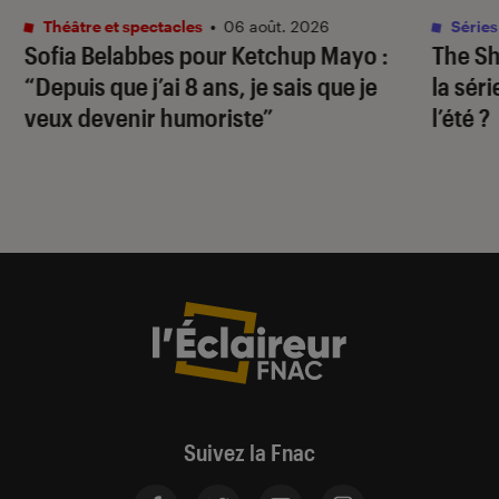
Théâtre et spectacles
•
06 août. 2026
Séries
Sofia Belabbes pour
Ketchup Mayo
:
The S
“Depuis que j’ai 8 ans, je sais que je
la sér
veux devenir humoriste”
l’été ?
Suivez la Fnac