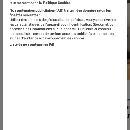
tout moment dans la
Politique Cookies.
Nos partenaires publicitaires (IAB) traitent des données selon les
finalités suivantes :
Utiliser des données de géolocalisation précises. Analyser activement
les caractéristiques de l’appareil pour l’identification. Stocker et/ou
accéder à des informations sur un appareil. Publicités et contenu
personnalisés, mesure de performance des publicités et du contenu,
études d’audience et développement de services.
Liste de nos partenaires IAB
ACTU
ACTU
Smartphones
•
03 mar. 2026
Infor
Apple lance l’iPhone 17e et vient
Le Mac
corriger tous les défauts de son
découv
prédécesseur