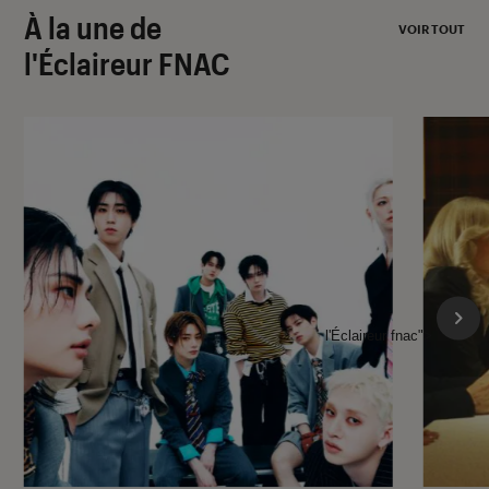
À la une de
VOIR TOUT
l'Éclaireur FNAC
l'Éclaireur fnac">