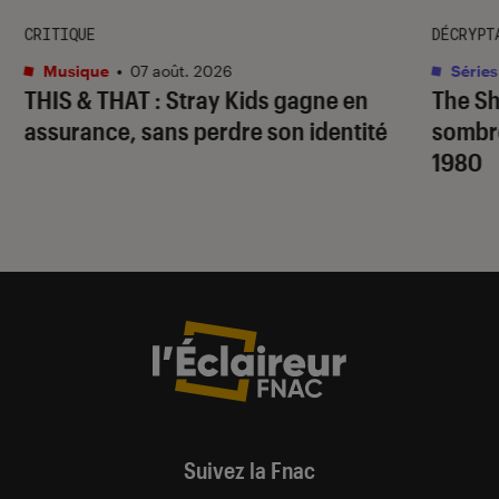
CRITIQUE
DÉCRYPT
Musique
•
07 août. 2026
Séries
THIS & THAT
: Stray Kids gagne en
The S
assurance, sans perdre son identité
sombr
1980
Suivez la Fnac