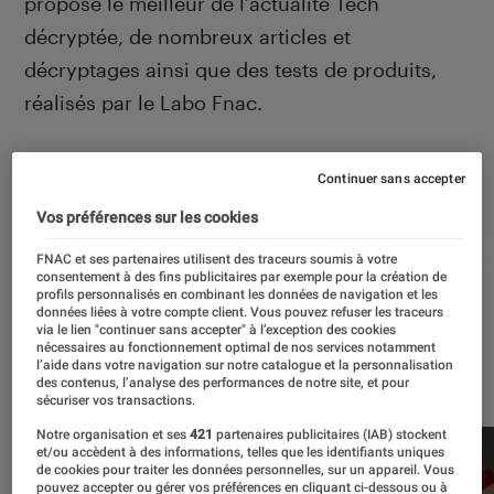
propose le meilleur de l’actualité Tech
décryptée, de nombreux articles et
décryptages ainsi que des tests de produits,
réalisés par le Labo Fnac.
Continuer sans accepter
Autour de ce sujet
Vos préférences sur les cookies
Apple
Intelligence artificielle
Android
Test
FNAC et ses partenaires utilisent des traceurs soumis à votre
consentement à des fins publicitaires par exemple pour la création de
profils personnalisés en combinant les données de navigation et les
données liées à votre compte client. Vous pouvez refuser les traceurs
via le lien "continuer sans accepter" à l’exception des cookies
nécessaires au fonctionnement optimal de nos services notamment
À la une
l’aide dans votre navigation sur notre catalogue et la personnalisation
des contenus, l’analyse des performances de notre site, et pour
sécuriser vos transactions.
Notre organisation et ses
421
partenaires publicitaires (IAB) stockent
et/ou accèdent à des informations, telles que les identifiants uniques
de cookies pour traiter les données personnelles, sur un appareil. Vous
pouvez accepter ou gérer vos préférences en cliquant ci-dessous ou à