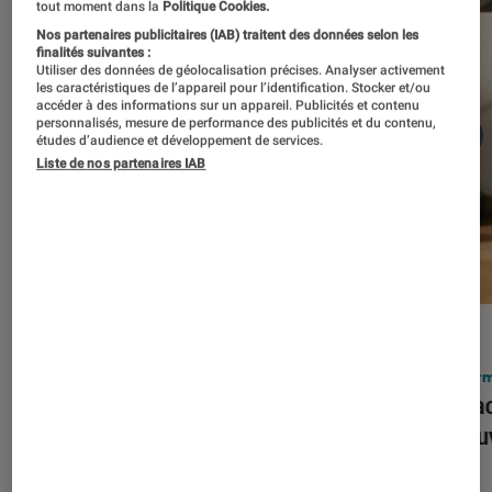
tout moment dans la
Politique Cookies.
Nos partenaires publicitaires (IAB) traitent des données selon les
finalités suivantes :
Utiliser des données de géolocalisation précises. Analyser activement
les caractéristiques de l’appareil pour l’identification. Stocker et/ou
accéder à des informations sur un appareil. Publicités et contenu
personnalisés, mesure de performance des publicités et du contenu,
études d’audience et développement de services.
Liste de nos partenaires IAB
ACTU
ACTU
Smartphones
•
03 mar. 2026
Infor
Apple lance l’iPhone 17e et vient
Le Mac
corriger tous les défauts de son
découv
prédécesseur