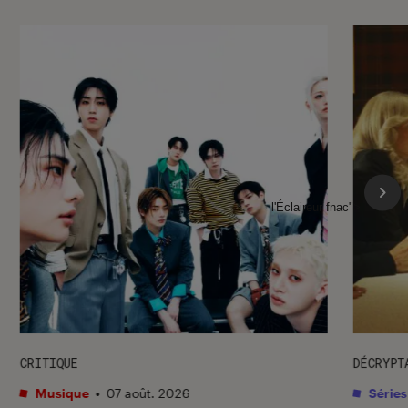
l'Éclaireur fnac">
CRITIQUE
DÉCRYPT
Musique
•
07 août. 2026
Séries