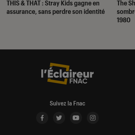
THIS & THAT
: Stray Kids gagne en
The S
assurance, sans perdre son identité
sombr
1980
Suivez la Fnac