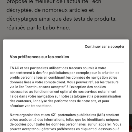
propose le meilleur de l’actualité Tech
décryptée, de nombreux articles et
décryptages ainsi que des tests de produits,
réalisés par le Labo Fnac.
Continuer sans accepter
Autour de ce sujet
Vos préférences sur les cookies
Apple
Intelligence artificielle
Android
Test
FNAC et ses partenaires utilisent des traceurs soumis à votre
consentement à des fins publicitaires par exemple pour la création de
profils personnalisés en combinant les données de navigation et les
données liées à votre compte client. Vous pouvez refuser les traceurs
via le lien "continuer sans accepter" à l’exception des cookies
nécessaires au fonctionnement optimal de nos services notamment
l’aide dans votre navigation sur notre catalogue et la personnalisation
À la une
des contenus, l’analyse des performances de notre site, et pour
sécuriser vos transactions.
Notre organisation et ses
421
partenaires publicitaires (IAB) stockent
et/ou accèdent à des informations, telles que les identifiants uniques
de cookies pour traiter les données personnelles, sur un appareil. Vous
pouvez accepter ou gérer vos préférences en cliquant ci-dessous ou à