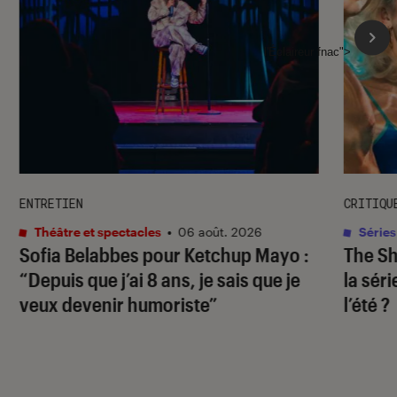
l'Éclaireur fnac">
ENTRETIEN
CRITIQU
Théâtre et spectacles
•
06 août. 2026
Séries
Sofia Belabbes pour
Ketchup Mayo
:
The S
“Depuis que j’ai 8 ans, je sais que je
la sér
veux devenir humoriste”
l’été ?