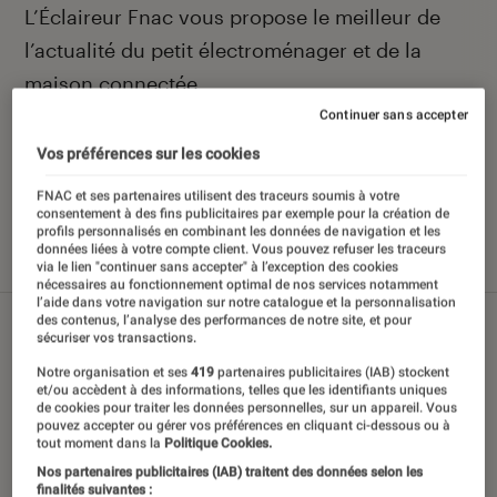
Introduction
L’Éclaireur Fnac vous propose le meilleur de
l’actualité du petit électroménager et de la
maison connectée.
Continuer sans accepter
Vos préférences sur les cookies
Nos derniers contenus
FNAC et ses partenaires utilisent des traceurs soumis à votre
consentement à des fins publicitaires par exemple pour la création de
profils personnalisés en combinant les données de navigation et les
données liées à votre compte client. Vous pouvez refuser les traceurs
Tout
Articles
Sélections et guides
Tests
via le lien "continuer sans accepter" à l’exception des cookies
nécessaires au fonctionnement optimal de nos services notamment
l’aide dans votre navigation sur notre catalogue et la personnalisation
des contenus, l’analyse des performances de notre site, et pour
sécuriser vos transactions.
Notre organisation et ses
419
partenaires publicitaires (IAB) stockent
et/ou accèdent à des informations, telles que les identifiants uniques
de cookies pour traiter les données personnelles, sur un appareil. Vous
pouvez accepter ou gérer vos préférences en cliquant ci-dessous ou à
tout moment dans la
Politique Cookies.
Nos partenaires publicitaires (IAB) traitent des données selon les
finalités suivantes :