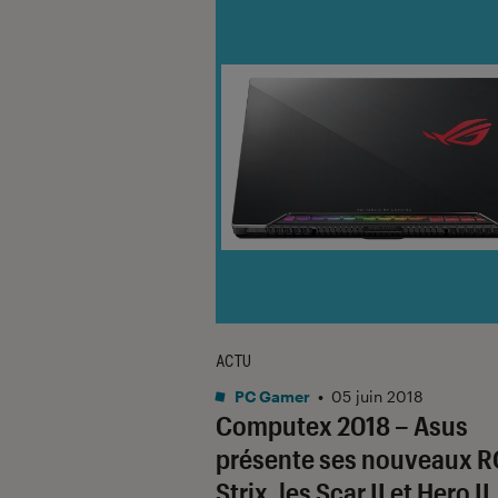
ACTU
PC Gamer
•
05 juin 2018
Computex 2018 – Asus
présente ses nouveaux 
Strix, les Scar II et Hero II