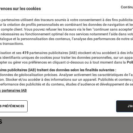
primantes
iPad
Mac
Moniteur
Ordinateurs 
Continu
rences sur les cookies
mer
Périphériques, accessoires et composants
Stockage
 partenaires utilisent des traceurs soumis à votre consentement à des fins publicita
r la création de profils personnalisés en combinant les données de navigation et l
e compte client. Vous pouvez refuser les traceurs via le lien "continuer sans accepter"
 nécessaires au fonctionnement optimal de nos services notamment l’aide dans vot
atalogue et la personnalisation des contenus, l’analyse des performances de notre si
s transactions.
s ou de recommandations pour vos achats
isation et ses
419
partenaires publicitaires (IAB) stockent et/ou accèdent à des inf
es identifiants uniques de cookies pour traiter les données personnelles, sur un appa
z un technophile averti ou un béotien en la
pter ou gérer vos préférences en cliquant ci-dessous ou à tout moment dans la
Poli
 bonne porte, celle de la rubrique
res publicitaires (IAB) traitent des données selon les finalités suivantes :
 données de géolocalisation précises. Analyser activement les caractéristiques de l’
ac.
tion. Stocker et/ou accéder à des informations sur un appareil. Publicités et contenu
erformance des publicités et du contenu, études d’audience et développement de se
s partenaires IAB
S PRÉFÉRENCES
J'
s