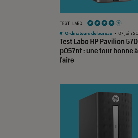
TEST LABO
Noté 4 étoiles sur 5
Ordinateurs de bureau
•
07 juin 2
Test Labo HP Pavilion 570
p057nf : une tour bonne à
faire