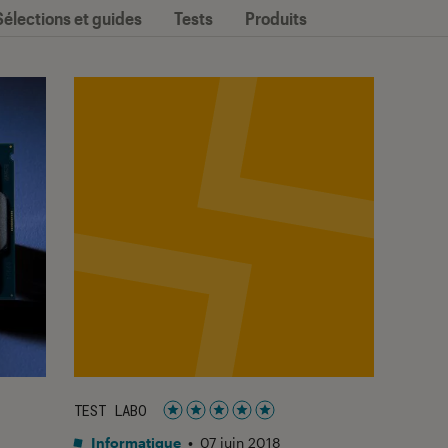
Sélections et guides
Tests
Produits
TEST LABO
Noté 5 étoiles sur 5
Informatique
•
07 juin 2018