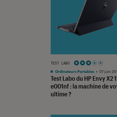
TEST LABO
Noté 3 étoiles sur 5
Ordinateurs Portables
•
07 juin 20
Test Labo du HP Envy X2 1
e001nf : la machine de v
ultime ?