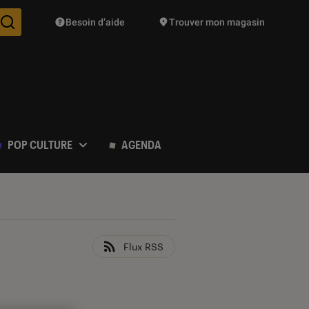
Besoin d’aide
Trouver mon magasin
Des suggestions de produits vont vous être proposées pendant vo
POP CULTURE
AGENDA
Flux RSS