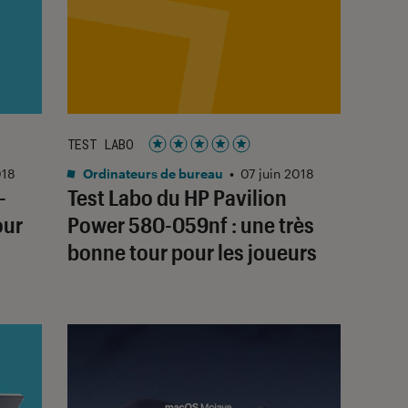
TEST LABO
Noté 5 étoiles sur 5
018
Ordinateurs de bureau
•
07 juin 2018
-
Test Labo du HP Pavilion
our
Power 580-059nf : une très
bonne tour pour les joueurs