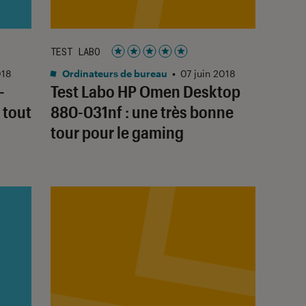
TEST LABO
Noté 5 étoiles sur 5
018
Ordinateurs de bureau
•
07 juin 2018
-
Test Labo HP Omen Desktop
 tout
880-031nf : une très bonne
tour pour le gaming