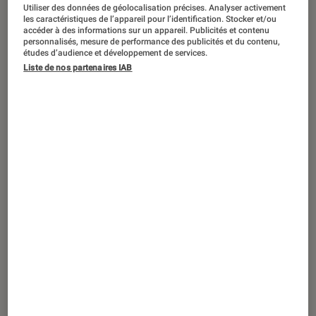
Utiliser des données de géolocalisation précises. Analyser activement
les caractéristiques de l’appareil pour l’identification. Stocker et/ou
accéder à des informations sur un appareil. Publicités et contenu
personnalisés, mesure de performance des publicités et du contenu,
études d’audience et développement de services.
ACTU
Liste de nos partenaires IAB
iPhone
•
15 sep. 2025
iOS 26, macOS 26, iPadOS 26 : à quelle
heure seront disponibles les mises à jour
tant attendues ?