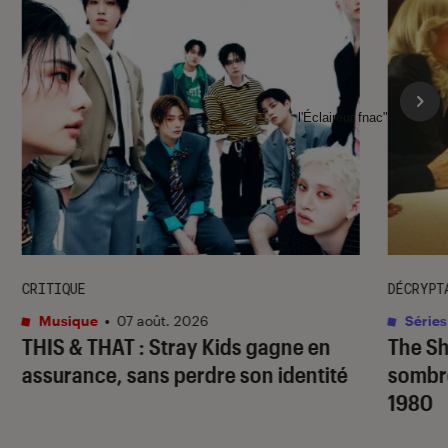
l'Éclaireur fnac">
CRITIQUE
DÉCRYPT
Musique
•
07 août. 2026
Séries
THIS & THAT
: Stray Kids gagne en
The S
assurance, sans perdre son identité
sombr
1980