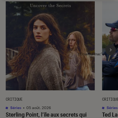
l'Éclaireur fnac">
CRITIQUE
CRITIQU
Séries
•
05 août. 2026
Séries
Sterling Point
, l’île aux secrets qui
Ted L