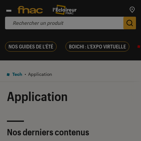
Trouv
De
NOS GUIDES DE L'ÉTÉ
BOICHI : L'EXPO VIRTUELLE
Tech
Application
Application
Nos derniers contenus