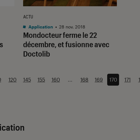
ACTU
Application
•
28 nov. 2018
Mondocteur ferme le 22
is
décembre, et fusionne avec
Doctolib
0
120
145
155
160
...
168
169
170
171
ication