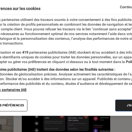
Continu
rences sur les cookies
 partenaires utilisent des traceurs soumis à votre consentement à des fins publicita
r la création de profils personnalisés en combinant les données de navigation et l
s
e compte client. Vous pouvez refuser les traceurs via le lien "continuer sans accepter"
 nécessaires au fonctionnement optimal de nos services notamment l’aide dans vot
atalogue et la personnalisation des contenus, l’analyse des performances de notre si
s transactions.
isation et ses
419
partenaires publicitaires (IAB) stockent et/ou accèdent à des inf
es identifiants uniques de cookies pour traiter les données personnelles, sur un appa
pter ou gérer vos préférences en cliquant ci-dessous ou à tout moment dans la
Poli
res publicitaires (IAB) traitent des données selon les finalités suivantes :
 données de géolocalisation précises. Analyser activement les caractéristiques de l’
tion. Stocker et/ou accéder à des informations sur un appareil. Publicités et contenu
erformance des publicités et du contenu, études d’audience et développement de se
s partenaires IAB
S PRÉFÉRENCES
J'