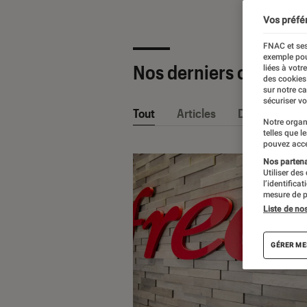
Vos préfé
FNAC et ses
exemple pou
Nos derniers contenu
liées à votr
des cookies
sur notre c
sécuriser vo
Tout
Articles
Dossiers
Notre organ
telles que l
pouvez acce
Nos partenai
Utiliser des
l’identifica
mesure de p
Liste de no
GÉRER ME