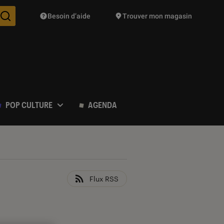
Besoin d’aide
Trouver mon magasin
Des suggestions de produits vont vous être proposées pendant vo
POP CULTURE
AGENDA
Flux RSS