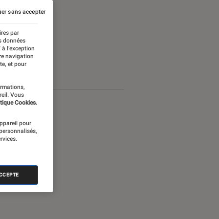
er sans accepter
ires par
es données
 à l’exception
re navigation
te, et pour
ormations,
reil. Vous
tique Cookies.
appareil pour
 personnalisés,
rvices.
ACCEPTE