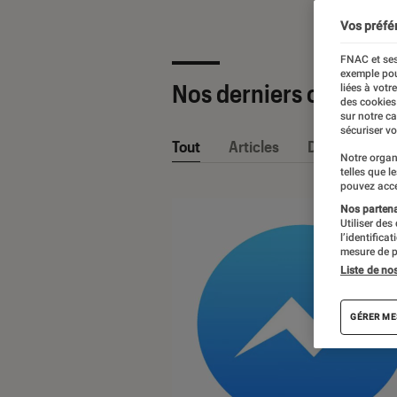
Vos préfé
FNAC et ses
exemple pou
Nos derniers contenu
liées à votr
des cookies
sur notre c
sécuriser vo
Tout
Articles
Dossiers
Notre organ
telles que l
pouvez acce
Nos partenai
Utiliser des
l’identifica
mesure de p
Liste de no
GÉRER ME