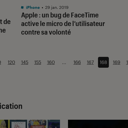
iPhone
•
29 jan. 2019
Apple : un bug de FaceTime
t de
active le micro de l’utilisateur
ne
contre sa volonté
0
120
145
155
160
...
166
167
168
169
ication