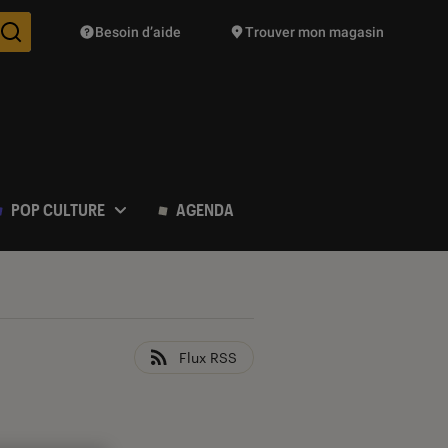
Besoin d’aide
Trouver mon magasin
Des suggestions de produits vont vous être proposées pendant vo
POP CULTURE
AGENDA
Flux RSS