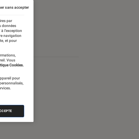
er sans accepter
ires par
es données
 à l’exception
re navigation
te, et pour
ormations,
reil. Vous
tique Cookies.
appareil pour
 personnalisés,
rvices.
ACCEPTE