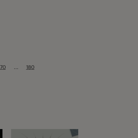
170
...
180