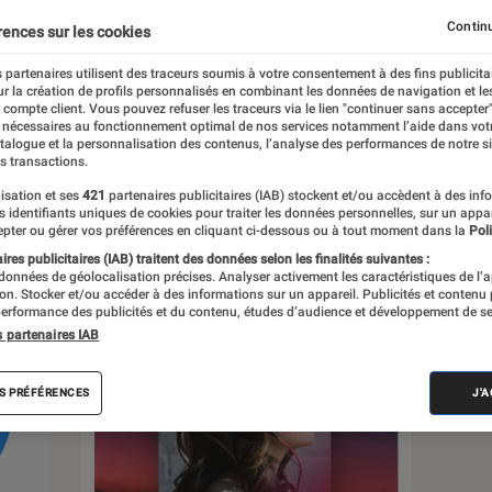
Continu
rences sur les cookies
 partenaires utilisent des traceurs soumis à votre consentement à des fins publicita
r la création de profils personnalisés en combinant les données de navigation et l
s
e compte client. Vous pouvez refuser les traceurs via le lien "continuer sans accepter"
 nécessaires au fonctionnement optimal de nos services notamment l’aide dans vot
atalogue et la personnalisation des contenus, l’analyse des performances de notre si
s transactions.
isation et ses
421
partenaires publicitaires (IAB) stockent et/ou accèdent à des inf
es identifiants uniques de cookies pour traiter les données personnelles, sur un appa
pter ou gérer vos préférences en cliquant ci-dessous ou à tout moment dans la
Poli
res publicitaires (IAB) traitent des données selon les finalités suivantes :
 données de géolocalisation précises. Analyser activement les caractéristiques de l’
tion. Stocker et/ou accéder à des informations sur un appareil. Publicités et contenu
erformance des publicités et du contenu, études d’audience et développement de se
s partenaires IAB
S PRÉFÉRENCES
J'