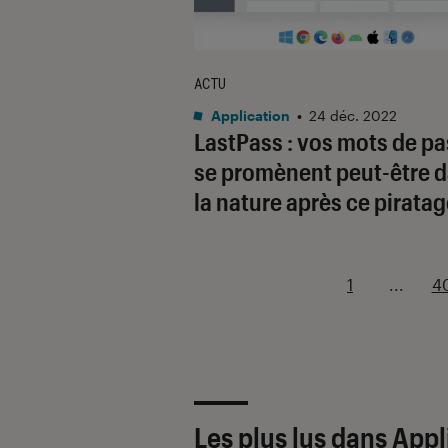
ACTU
Application
•
24 déc. 2022
LastPass : vos mots de p
se promènent peut-être 
la nature après ce pirata
1
...
4
Les plus lus dans Appl