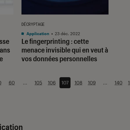
DÉCRYPTAGE
Application
•
23 déc. 2022
asse
Le fingerprinting : cette
dans
menace invisible qui en veut à
ge
vos données personnelles
0
60
...
105
106
107
108
109
...
140
ication