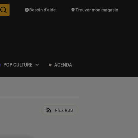
Besoin d’aide
Trouver mon magasin
Des suggestions de produits vont vous être proposées pendant vo
POP CULTURE
AGENDA
Flux RSS