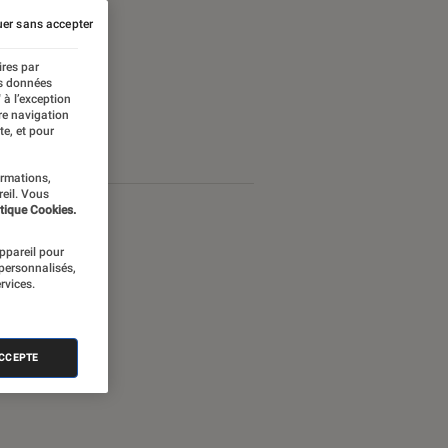
er sans accepter
ires par
es données
 à l’exception
re navigation
te, et pour
ormations,
reil. Vous
tique Cookies.
appareil pour
 personnalisés,
rvices.
ACCEPTE