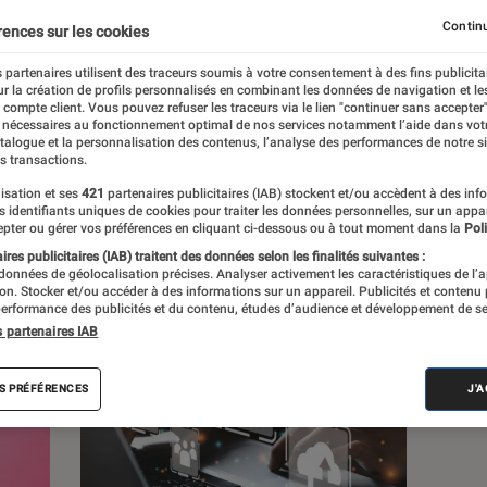
Continu
rences sur les cookies
 partenaires utilisent des traceurs soumis à votre consentement à des fins publicita
r la création de profils personnalisés en combinant les données de navigation et l
s
e compte client. Vous pouvez refuser les traceurs via le lien "continuer sans accepter"
 nécessaires au fonctionnement optimal de nos services notamment l’aide dans vot
atalogue et la personnalisation des contenus, l’analyse des performances de notre si
s transactions.
isation et ses
421
partenaires publicitaires (IAB) stockent et/ou accèdent à des inf
es identifiants uniques de cookies pour traiter les données personnelles, sur un appa
pter ou gérer vos préférences en cliquant ci-dessous ou à tout moment dans la
Poli
res publicitaires (IAB) traitent des données selon les finalités suivantes :
 données de géolocalisation précises. Analyser activement les caractéristiques de l’
tion. Stocker et/ou accéder à des informations sur un appareil. Publicités et contenu
erformance des publicités et du contenu, études d’audience et développement de se
s partenaires IAB
S PRÉFÉRENCES
J'