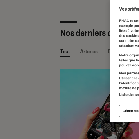
Vos préfé
FNAC et ses
exemple pou
Nos derniers contenu
liées à votr
des cookies
sur notre c
sécuriser vo
Tout
Articles
Dossiers
Notre organ
telles que l
pouvez acce
Nos partenai
Utiliser des
l’identifica
mesure de p
Liste de no
GÉRER ME