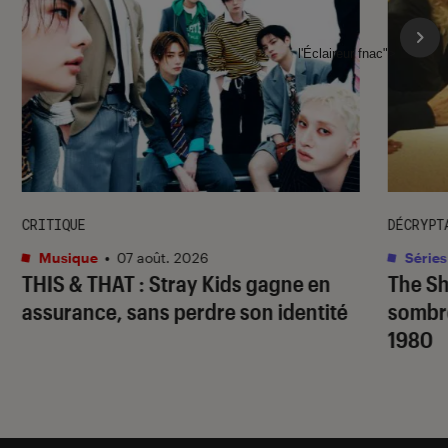
l'Éclaireur fnac">
CRITIQUE
DÉCRYPT
Musique
•
07 août. 2026
Séries
THIS & THAT
: Stray Kids gagne en
The S
assurance, sans perdre son identité
sombr
1980