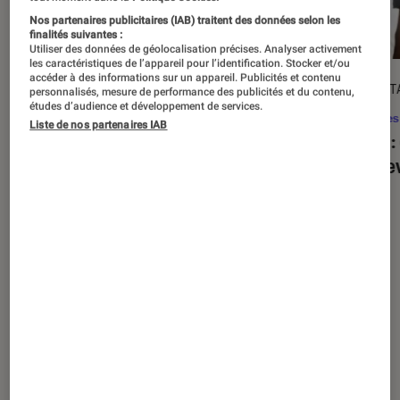
Nos partenaires publicitaires (IAB) traitent des données selon les
finalités suivantes :
Utiliser des données de géolocalisation précises. Analyser activement
les caractéristiques de l’appareil pour l’identification. Stocker et/ou
accéder à des informations sur un appareil. Publicités et contenu
ACTU
DÉCRYPT
personnalisés, mesure de performance des publicités et du contenu,
études d’audience et développement de services.
Séries
•
20 août. 2025
Séries
Liste de nos partenaires IAB
« The Twisted Tale of Amanda Knox »
Alien
:
: faut-il regarder la série choc de
est de
Disney+ ?
Nos derniers contenus
Tout
Articles
Sélections et guides
Tests