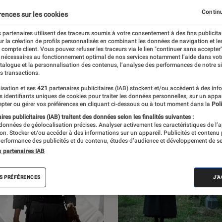
 l’Éclaireur Fnac. Découvrez les sorties, des
Continu
rences sur les cookies
iens, des critiques, mais aussi des
 partenaires utilisent des traceurs soumis à votre consentement à des fins publicita
r la création de profils personnalisés en combinant les données de navigation et l
et des enquêtes.
e compte client. Vous pouvez refuser les traceurs via le lien "continuer sans accepter"
 nécessaires au fonctionnement optimal de nos services notamment l’aide dans vot
atalogue et la personnalisation des contenus, l’analyse des performances de notre si
s transactions.
isation et ses
421
partenaires publicitaires (IAB) stockent et/ou accèdent à des inf
es identifiants uniques de cookies pour traiter les données personnelles, sur un appa
pter ou gérer vos préférences en cliquant ci-dessous ou à tout moment dans la
Poli
res publicitaires (IAB) traitent des données selon les finalités suivantes :
 données de géolocalisation précises. Analyser activement les caractéristiques de l’
tion. Stocker et/ou accéder à des informations sur un appareil. Publicités et contenu
erformance des publicités et du contenu, études d’audience et développement de se
s partenaires IAB
S PRÉFÉRENCES
J'