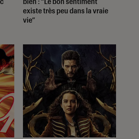
ec
bien
: “Le bon sentiment
existe très peu dans la vraie
vie”