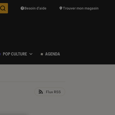
Besoin d’aide
Trouver mon magasin
Des suggestions de produits vont vous être proposées pendant vo
POP CULTURE
AGENDA
Flux RSS