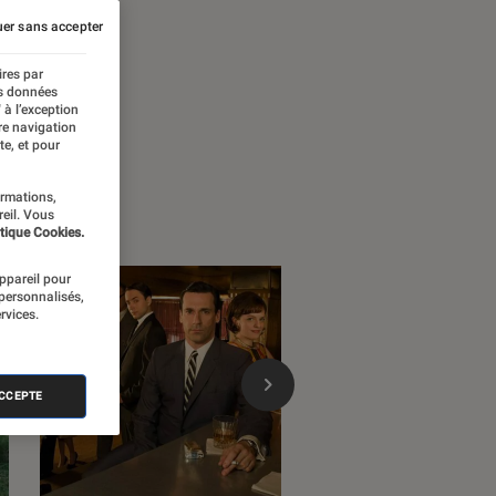
er sans accepter
ires par
es données
 à l’exception
re navigation
te, et pour
ormations,
reil. Vous
tique Cookies.
appareil pour
 personnalisés,
rvices.
ACCEPTE