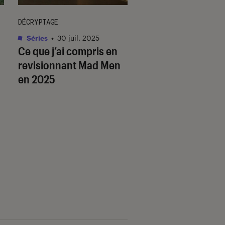
DÉCRYPTAGE
DÉCRYPTAGE
Séries
•
30 juil. 2025
Séries
•
05 août. 202
Ce que j’ai compris en
Platonic
: commen
revisionnant
Mad Men
porte l’amitié entr
en 2025
femmes et les h
dans les séries ?