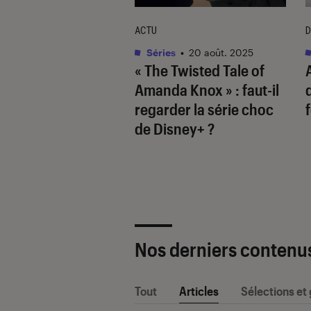
TAGE
ACTU
D
s
•
15 juil. 2025
Séries
•
20 août. 2025
 Conrad ou Team
« The Twisted Tale of
miah ? Comment
Amanda Knox » : faut-il
 où je suis devenue
regarder la série choc
 revigoré le trope
de Disney+ ?
iangle amoureux
Nos derniers contenu
Tout
Articles
Sélections et