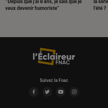
“Depuis que j’ai 8 ans, je sais que je
la sér
veux devenir humoriste”
l’été ?
Suivez la Fnac