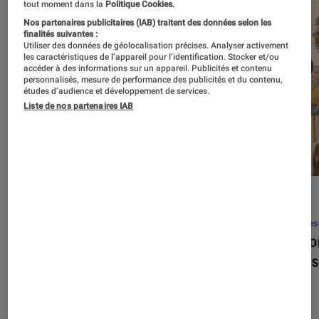
tout moment dans la
Politique Cookies.
Nos partenaires publicitaires (IAB) traitent des données selon les
finalités suivantes :
Utiliser des données de géolocalisation précises. Analyser activement
les caractéristiques de l’appareil pour l’identification. Stocker et/ou
accéder à des informations sur un appareil. Publicités et contenu
personnalisés, mesure de performance des publicités et du contenu,
études d’audience et développement de services.
Liste de nos partenaires IAB
SÉLECTION
ACTU
Séries
•
22 avr. 2026
Séries
Les 100 meilleures séries de tous les
Eupho
temps : le classement ultime
Levins