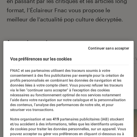
en passant par les critiques et les articles long
format, l’Éclaireur Fnac vous propose le
meilleur de l’actualité pop culture décryptée.
Autour de ce sujet
Continuer sans accepter
Netflix
Marvel
Nintendo
Disney+
Star 
Vos préférences sur les cookies
FNAC et ses partenaires utilisent des traceurs soumis à votre
consentement à des fins publicitaires par exemple pour la création de
profils personnalisés en combinant les données de navigation et les
données liées à votre compte client. Vous pouvez refuser les traceurs
via le lien "continuer sans accepter" à l’exception des cookies
À la une
nécessaires au fonctionnement optimal de nos services notamment
l’aide dans votre navigation sur notre catalogue et la personnalisation
des contenus, l’analyse des performances de notre site, et pour
sécuriser vos transactions.
Notre organisation et ses
419
partenaires publicitaires (IAB) stockent
et/ou accèdent à des informations, telles que les identifiants uniques
de cookies pour traiter les données personnelles, sur un appareil. Vous
pouvez accepter ou gérer vos préférences en cliquant ci-dessous ou à