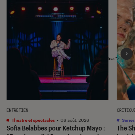
l'Éclaireur fnac">
ENTRETIEN
CRITIQU
Théâtre et spectacles
•
06 août. 2026
Séries
Sofia Belabbes pour
Ketchup Mayo
:
The S