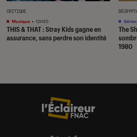
CRITIQUE
DÉCRYPT
Musique
•
12H20
Séries
THIS & THAT
: Stray Kids gagne en
The S
assurance, sans perdre son identité
sombr
1980