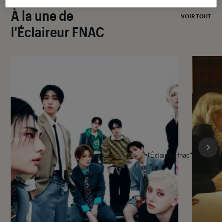
À la une de
VOIR TOUT
l'Éclaireur FNAC
l'Éclaireur fnac">