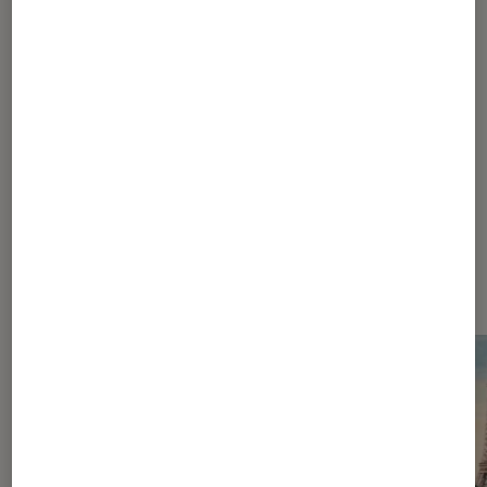
1
...
20
...
38
39
40
41
42
...
40
...
55
Les plus lus dans Figurines et jeux