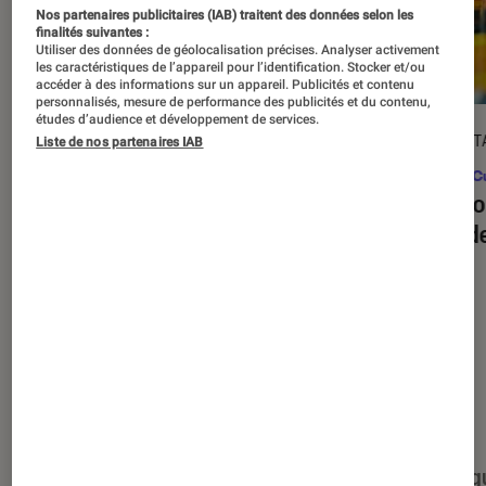
Nos partenaires publicitaires (IAB) traitent des données selon les
finalités suivantes :
Utiliser des données de géolocalisation précises. Analyser activement
les caractéristiques de l’appareil pour l’identification. Stocker et/ou
accéder à des informations sur un appareil. Publicités et contenu
personnalisés, mesure de performance des publicités et du contenu,
études d’audience et développement de services.
ARTICLE
DÉCRYPT
Liste de nos partenaires IAB
Figurines et jeux
•
03 juin 2026
Pop Cu
Jeux de société : nos indispensables
Les bo
de l’été
jeux d
Nos derniers contenus
Tout
Articles
Événéments
Sélections et g