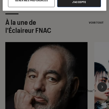
GÉRER MES PRÉFÉRENCES
J'ACCEPTE
À la une de
VOIR TOUT
l'Éclaireur FNAC
l'Éclaireur fnac">