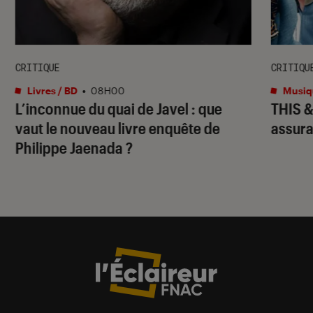
CRITIQUE
CRITIQU
Livres / BD
•
08H00
Musiq
L’inconnue du quai de Javel : que
THIS 
vaut le nouveau livre enquête de
assura
Philippe Jaenada ?