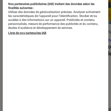
Nos partenaires publicitaires (IAB) traitent des données selon les
finalités suivantes :
Utiliser des données de géolocalisation précises. Analyser activement
les caractéristiques de l’appareil pour l’identification. Stocker et/ou
accéder à des informations sur un appareil. Publicités et contenu
personnalisés, mesure de performance des publicités et du contenu,
études d’audience et développement de services.
ARTICLE
DÉCRYPT
Liste de nos partenaires IAB
Figurines et jeux
•
03 juin 2026
Pop Cu
Jeux de société : nos indispensables
Les bo
de l’été
jeux d
Nos derniers contenus
Tout
Articles
Événéments
Sélections et g