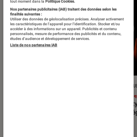
tout moment dans la
Politique Cookies.
Nos partenaires publicitaires (IAB) traitent des données selon les
finalités suivantes :
Utiliser des données de géolocalisation précises. Analyser activement
les caractéristiques de l’appareil pour l’identification. Stocker et/ou
accéder à des informations sur un appareil. Publicités et contenu
personnalisés, mesure de performance des publicités et du contenu,
études d’audience et développement de services.
Liste de nos partenaires IAB
CRITIQUE
CRITIQU
Musique
•
31 juil. 2026
Musiq
Petal
: l’album le plus sombre
Realit
d’Ariana Grande ?
leur l