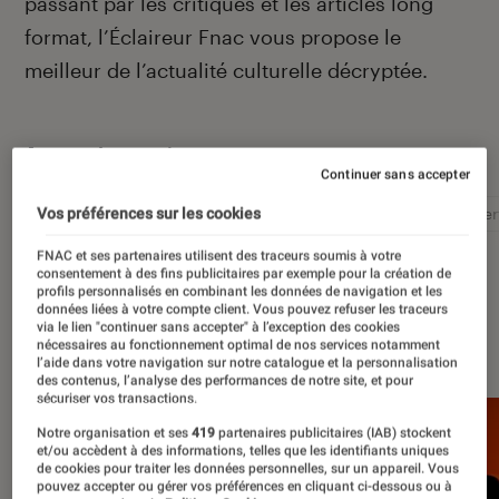
passant par les critiques et les articles long
format, l’Éclaireur Fnac vous propose le
meilleur de l’actualité culturelle décryptée.
Autour de ce sujet
Continuer sans accepter
Vos préférences sur les cookies
Littérature
Film
Roman
Album
Concer
FNAC et ses partenaires utilisent des traceurs soumis à votre
consentement à des fins publicitaires par exemple pour la création de
profils personnalisés en combinant les données de navigation et les
données liées à votre compte client. Vous pouvez refuser les traceurs
via le lien "continuer sans accepter" à l’exception des cookies
À la une
nécessaires au fonctionnement optimal de nos services notamment
l’aide dans votre navigation sur notre catalogue et la personnalisation
des contenus, l’analyse des performances de notre site, et pour
sécuriser vos transactions.
Notre organisation et ses
419
partenaires publicitaires (IAB) stockent
et/ou accèdent à des informations, telles que les identifiants uniques
de cookies pour traiter les données personnelles, sur un appareil. Vous
pouvez accepter ou gérer vos préférences en cliquant ci-dessous ou à