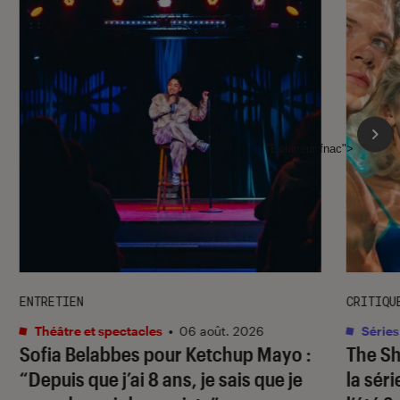
l'Éclaireur fnac">
ENTRETIEN
CRITIQU
Théâtre et spectacles
•
06 août. 2026
Séries
Sofia Belabbes pour
Ketchup Mayo
:
The S
“Depuis que j’ai 8 ans, je sais que je
la sér