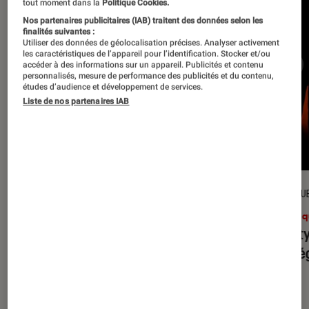
tout moment dans la
Politique Cookies.
Nos partenaires publicitaires (IAB) traitent des données selon les
finalités suivantes :
Utiliser des données de géolocalisation précises. Analyser activement
les caractéristiques de l’appareil pour l’identification. Stocker et/ou
accéder à des informations sur un appareil. Publicités et contenu
personnalisés, mesure de performance des publicités et du contenu,
études d’audience et développement de services.
Liste de nos partenaires IAB
CRITIQUE
CRITIQU
Musique
•
31 juil. 2026
Musiq
Petal
: l’album le plus sombre
Realit
d’Ariana Grande ?
leur l