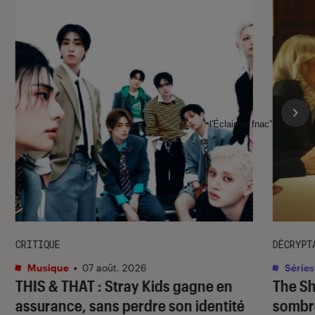
l'Éclaireur fnac">
CRITIQUE
DÉCRYPT
Musique
•
07 août. 2026
Séries
THIS & THAT
: Stray Kids gagne en
The S
assurance, sans perdre son identité
sombr