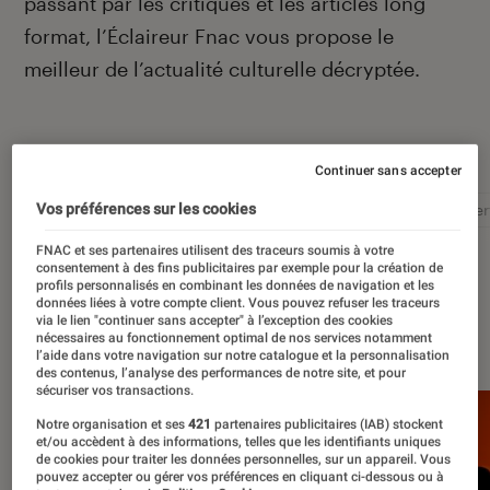
passant par les critiques et les articles long
format, l’Éclaireur Fnac vous propose le
meilleur de l’actualité culturelle décryptée.
Autour de ce sujet
Continuer sans accepter
Vos préférences sur les cookies
Littérature
Film
Roman
Album
Concer
FNAC et ses partenaires utilisent des traceurs soumis à votre
consentement à des fins publicitaires par exemple pour la création de
profils personnalisés en combinant les données de navigation et les
données liées à votre compte client. Vous pouvez refuser les traceurs
via le lien "continuer sans accepter" à l’exception des cookies
À la une
nécessaires au fonctionnement optimal de nos services notamment
l’aide dans votre navigation sur notre catalogue et la personnalisation
des contenus, l’analyse des performances de notre site, et pour
sécuriser vos transactions.
Notre organisation et ses
421
partenaires publicitaires (IAB) stockent
et/ou accèdent à des informations, telles que les identifiants uniques
de cookies pour traiter les données personnelles, sur un appareil. Vous
pouvez accepter ou gérer vos préférences en cliquant ci-dessous ou à