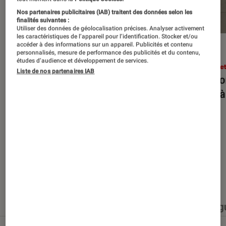
Nos partenaires publicitaires (IAB) traitent des données selon les
finalités suivantes :
Utiliser des données de géolocalisation précises. Analyser activement
les caractéristiques de l’appareil pour l’identification. Stocker et/ou
accéder à des informations sur un appareil. Publicités et contenu
ENTRETIEN
ACTU
personnalisés, mesure de performance des publicités et du contenu,
études d’audience et développement de services.
Arts et expositions
•
27 juin 2026
Arts e
Liste de nos partenaires IAB
JR : “Une œuvre n’existe pleinement
Rencon
qu’avec ceux qui la traversent”
forts 
Nos derniers contenus
Tout
Articles
Événéments
Sélections et g