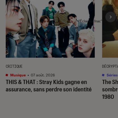
l'Éclaireur fnac">
CRITIQUE
DÉCRYPT
Musique
•
07 août. 2026
Séries
THIS & THAT
: Stray Kids gagne en
The S
assurance, sans perdre son identité
sombr
1980