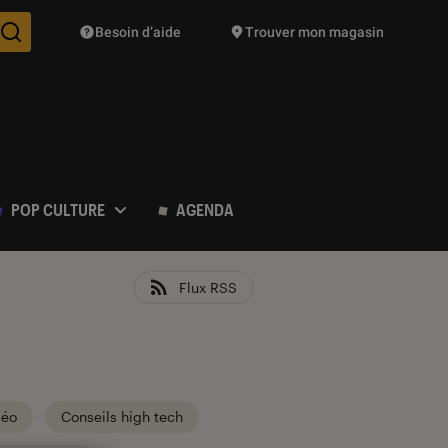
Besoin d’aide
Trouver mon magasin
Des suggestions de produits vont vous être proposées pendant vo
POP CULTURE
AGENDA
Flux RSS
déo
Conseils high tech