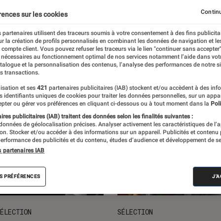
ts loisirs
L'univers des enfants
Idées cadeaux
Nos
Continu
rences sur les cookies
 partenaires utilisent des traceurs soumis à votre consentement à des fins publicita
r la création de profils personnalisés en combinant les données de navigation et l
e compte client. Vous pouvez refuser les traceurs via le lien "continuer sans accepter"
 nécessaires au fonctionnement optimal de nos services notamment l’aide dans vot
atalogue et la personnalisation des contenus, l’analyse des performances de notre si
s transactions.
isation et ses
421
partenaires publicitaires (IAB) stockent et/ou accèdent à des inf
es identifiants uniques de cookies pour traiter les données personnelles, sur un appa
pter ou gérer vos préférences en cliquant ci-dessous ou à tout moment dans la
Poli
res publicitaires (IAB) traitent des données selon les finalités suivantes :
 données de géolocalisation précises. Analyser activement les caractéristiques de l’
tion. Stocker et/ou accéder à des informations sur un appareil. Publicités et contenu
erformance des publicités et du contenu, études d’audience et développement de se
s partenaires IAB
S PRÉFÉRENCES
J'
ÉLECTION
SÉLECTION