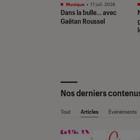
tphones
•
16 juil. 2026
Musique
•
17 juil. 2026
aille de l’IA
Dans la bulle… avec
e : Apple
Gaëtan Roussel
ligence vs. Galaxy
. Google Gemini
Nos derniers contenu
Tout
Articles
Événéments