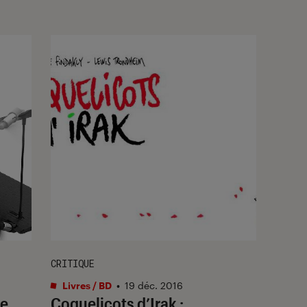
CRITIQUE
Livres / BD
•
19 déc. 2016
ne
Coquelicots d’Irak :