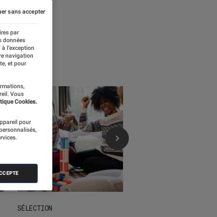
 temps forts
er sans accepter
ires par
es données
 à l’exception
re navigation
te, et pour
ormations,
reil. Vous
tique Cookies.
appareil pour
 personnalisés,
rvices.
ACCEPTE
SÉLECTION
DÉCRYPTAGE