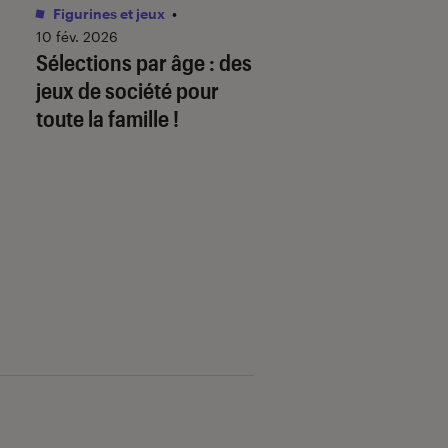
Figurines et jeux
•
Livres / BD
•
01 juin 
Comment télécha
10 fév. 2026
Sélections par âge : des
mon ebook sur
jeux de société pour
fnac.com et le lire
toute la famille !
liseuse Kobo By F