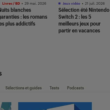
Livres / BD
•
29 mai. 2026
Jeux vidéo
•
21 juil. 2026
Nuits blanches
Sélection été Nintendo
garanties : les romans
Switch 2 : les 5
les plus addictifs
meilleurs jeux pour
partir en vacances
s
Sélections et guides
Tests
Podcasts