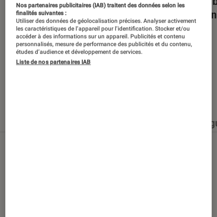
Dans la bulle… avec Gaëtan Roussel
Nuits 
Nos partenaires publicitaires (IAB) traitent des données selon les
romans
finalités suivantes :
Utiliser des données de géolocalisation précises. Analyser activement
les caractéristiques de l’appareil pour l’identification. Stocker et/ou
accéder à des informations sur un appareil. Publicités et contenu
personnalisés, mesure de performance des publicités et du contenu,
études d’audience et développement de services.
Liste de nos partenaires IAB
Nos derniers contenus
Tout
Articles
Événéments
Sélections et g