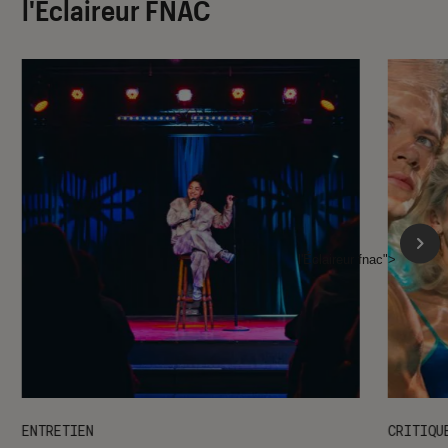
l'Éclaireur FNAC
l'Éclaireur fnac">
ENTRETIEN
CRITIQU