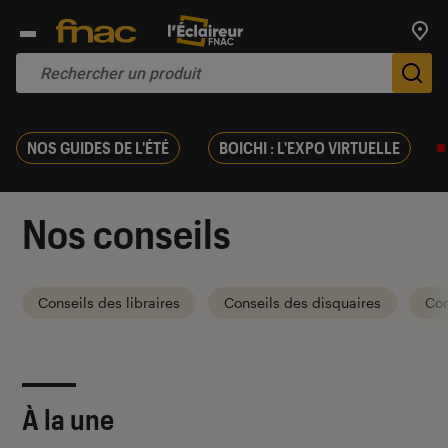
Trouv
De
NOS GUIDES DE L'ÉTÉ
BOICHI : L'EXPO VIRTUELLE
Nos conseils
Conseils des libraires
Conseils des disquaires
Con
À la une