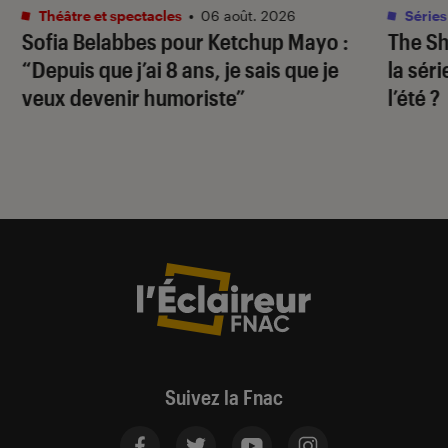
Théâtre et spectacles
•
06 août. 2026
Séries
Sofia Belabbes pour
Ketchup Mayo
:
The S
“Depuis que j’ai 8 ans, je sais que je
la sér
veux devenir humoriste”
l’été ?
Suivez la Fnac