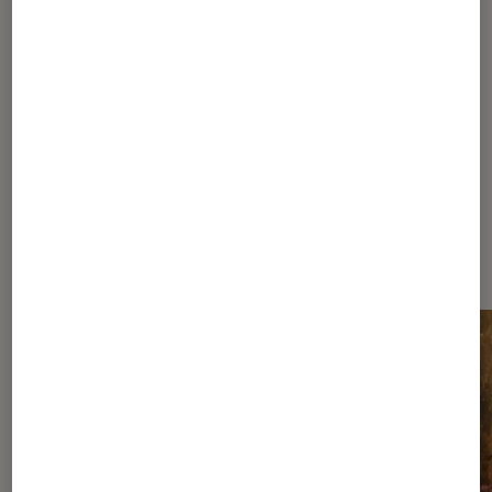
1
...
100
...
196
197
198
199
200
...
210
215
225
250
300
400
600
1000
...
1080
Les plus lus dans Nos conseils