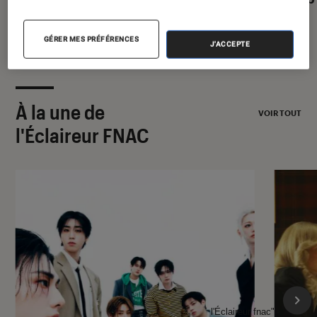
2026
GÉRER MES PRÉFÉRENCES
J'ACCEPTE
À la une de
VOIR TOUT
l'Éclaireur FNAC
l'Éclaireur fnac">