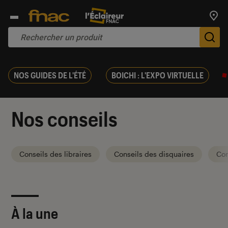
Trouv
De
NOS GUIDES DE L'ÉTÉ
BOICHI : L'EXPO VIRTUELLE
Nos conseils
Conseils des libraires
Conseils des disquaires
Con
À la une