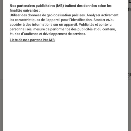
Dans la bulle… avec Gaëtan Roussel
Nuits 
Nos partenaires publicitaires (IAB) traitent des données selon les
romans
finalités suivantes :
Utiliser des données de géolocalisation précises. Analyser activement
les caractéristiques de l’appareil pour l’identification. Stocker et/ou
accéder à des informations sur un appareil. Publicités et contenu
personnalisés, mesure de performance des publicités et du contenu,
études d’audience et développement de services.
Liste de nos partenaires IAB
Nos derniers contenus
Tout
Articles
Événéments
Sélections et g