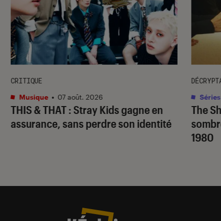
CRITIQUE
DÉCRYPT
Musique
•
07 août. 2026
Séries
THIS & THAT
: Stray Kids gagne en
The S
assurance, sans perdre son identité
sombr
1980