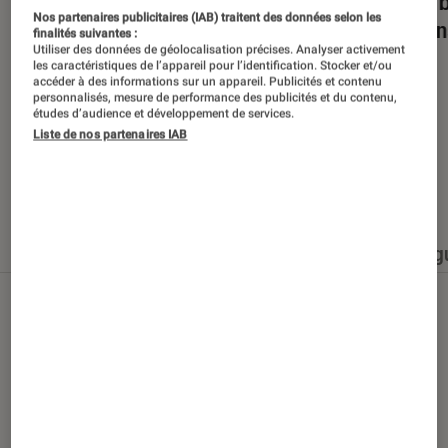
Dans la bulle… avec Gaëtan Roussel
Nuits 
Nos partenaires publicitaires (IAB) traitent des données selon les
romans
finalités suivantes :
Utiliser des données de géolocalisation précises. Analyser activement
les caractéristiques de l’appareil pour l’identification. Stocker et/ou
accéder à des informations sur un appareil. Publicités et contenu
personnalisés, mesure de performance des publicités et du contenu,
études d’audience et développement de services.
Liste de nos partenaires IAB
Nos derniers contenus
Tout
Articles
Événéments
Sélections et g