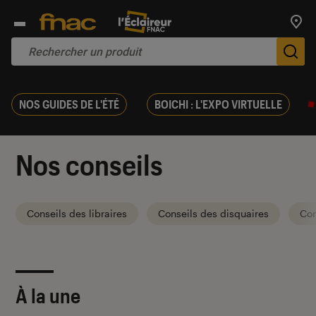
Trouv
De
NOS GUIDES DE L'ÉTÉ
BOICHI : L'EXPO VIRTUELLE
Nos conseils
Conseils des libraires
Conseils des disquaires
Con
À la une