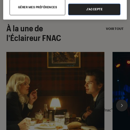
GÉRER MES PRÉFÉRENCES
J'ACCEPTE
À la une de
VOIR TOUT
l'Éclaireur FNAC
l'Éclaireur fnac">