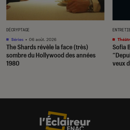
DÉCRYPTAGE
ENTRETI
Séries
•
06 août. 2026
Théâtr
The Shards
révèle la face (très)
Sofia 
sombre du Hollywood des années
“Depuis
1980
veux d