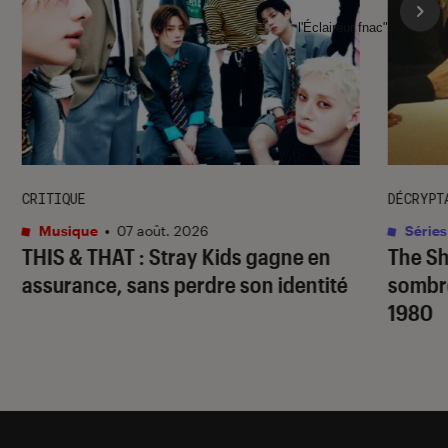
l'Éclaireur fnac">
CRITIQUE
DÉCRYPT
Musique
•
07 août. 2026
Séries
THIS & THAT
: Stray Kids gagne en
The S
assurance, sans perdre son identité
sombr
1980