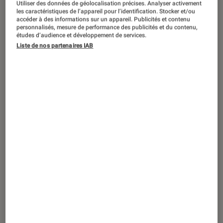
Utiliser des données de géolocalisation précises. Analyser activement
les caractéristiques de l’appareil pour l’identification. Stocker et/ou
accéder à des informations sur un appareil. Publicités et contenu
personnalisés, mesure de performance des publicités et du contenu,
études d’audience et développement de services.
DÉCRYPTAGE
Liste de nos partenaires IAB
Jeux vidéo
•
20 nov. 2018
Fun Fnac du jeu vidéo épisode 36 :
l’hommage à Terminator 2 caché dans
Doom