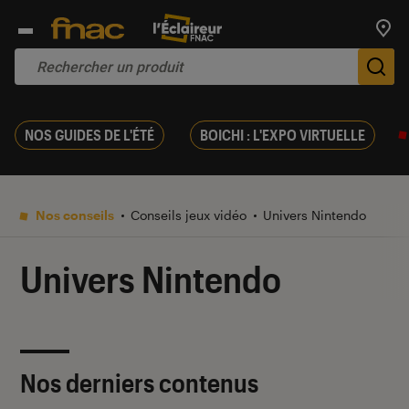
Trouv
De
NOS GUIDES DE L'ÉTÉ
BOICHI : L'EXPO VIRTUELLE
Nos conseils
Conseils jeux vidéo
Univers Nintendo
Univers Nintendo
Nos derniers contenus