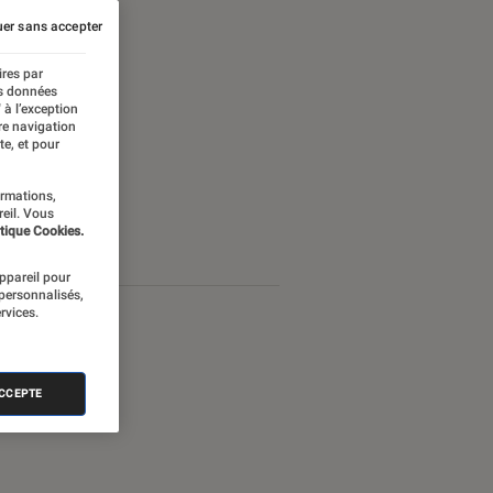
er sans accepter
ires par
es données
 à l’exception
re navigation
te, et pour
ormations,
reil. Vous
tique Cookies.
appareil pour
 personnalisés,
rvices.
ACCEPTE