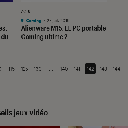
ACTU
Gaming
•
27 juil. 2019
es,
Alienware M15, LE PC portable
e du
Gaming ultime ?
0
115
125
130
...
140
141
142
143
144
eils jeux vidéo