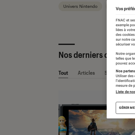
Univers Nintendo
Univers PC
Vos préfé
FNAC et ses
exemple pou
liées à votr
des cookies
sur notre c
sécuriser vo
Nos derniers contenu
Notre organ
telles que l
pouvez acce
Nos partenai
Tout
Articles
Sélections et
Utiliser des
l’identifica
mesure de p
Liste de no
GÉRER ME