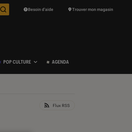
Besoin d’aide
Trouver mon magasin
Des suggestions de produits vont vous être proposées pendant vo
POP CULTURE
AGENDA
Flux RSS