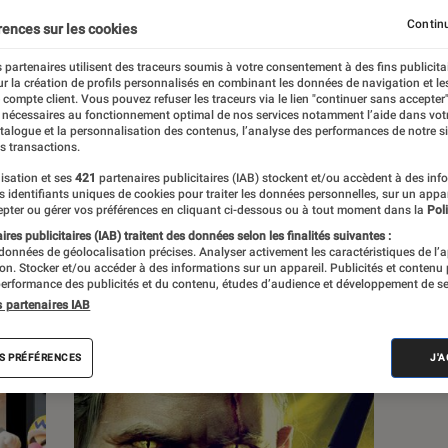
Univers Playstation
Univers Xbox
Continu
rences sur les cookies
 partenaires utilisent des traceurs soumis à votre consentement à des fins publicita
r la création de profils personnalisés en combinant les données de navigation et l
e compte client. Vous pouvez refuser les traceurs via le lien "continuer sans accepter"
 nécessaires au fonctionnement optimal de nos services notamment l’aide dans vot
atalogue et la personnalisation des contenus, l’analyse des performances de notre si
s transactions.
s
isation et ses
421
partenaires publicitaires (IAB) stockent et/ou accèdent à des inf
es identifiants uniques de cookies pour traiter les données personnelles, sur un appa
pter ou gérer vos préférences en cliquant ci-dessous ou à tout moment dans la
Poli
res publicitaires (IAB) traitent des données selon les finalités suivantes :
 guides
Tests
 données de géolocalisation précises. Analyser activement les caractéristiques de l’
tion. Stocker et/ou accéder à des informations sur un appareil. Publicités et contenu
erformance des publicités et du contenu, études d’audience et développement de se
s partenaires IAB
S PRÉFÉRENCES
J'