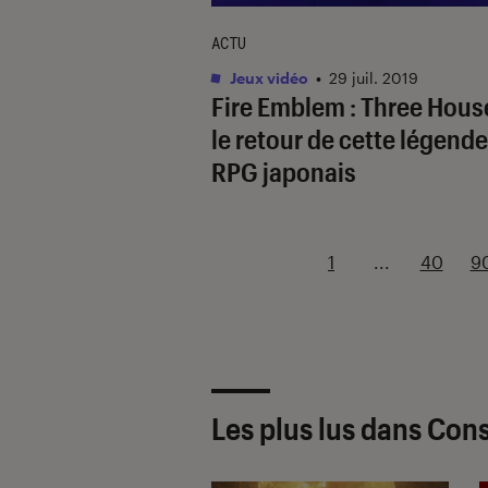
ACTU
Jeux vidéo
•
29 juil. 2019
Fire Emblem : Three Hous
le retour de cette légend
RPG japonais
1
...
40
9
Les plus lus dans Cons