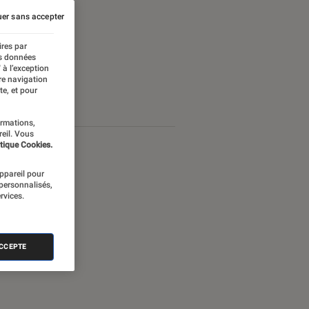
er sans accepter
ires par
es données
 à l’exception
re navigation
te, et pour
ormations,
reil. Vous
tique Cookies.
appareil pour
 personnalisés,
rvices.
ACCEPTE