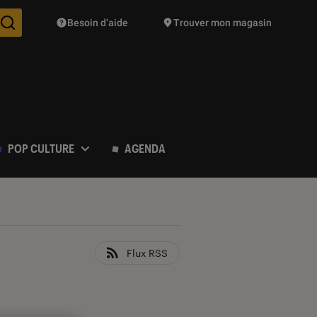
Besoin d’aide
Trouver mon magasin
Des suggestions de produits vont vous être proposées pendant vo
POP CULTURE
AGENDA
Flux RSS