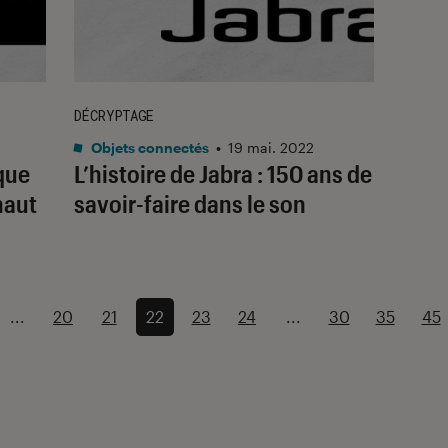
DÉCRYPTAGE
Objets connectés
•
19 mai. 2022
rque
L’histoire de Jabra : 150 ans de
haut
savoir-faire dans le son
...
20
21
22
23
24
...
30
35
45