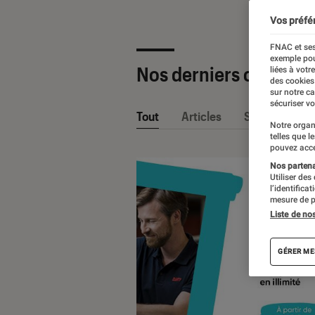
Vos préfé
FNAC et ses
exemple pou
Nos derniers contenu
liées à votr
des cookies
sur notre c
sécuriser vo
Tout
Articles
Sélections et
Notre organ
telles que l
pouvez acce
Nos partenai
Utiliser des
l’identifica
mesure de p
Liste de no
GÉRER ME