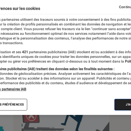
Continu
rences sur les cookies
 partenaires utilisent des traceurs soumis à votre consentement à des fins publicita
r la création de profils personnalisés en combinant les données de navigation et l
s
e compte client. Vous pouvez refuser les traceurs via le lien "continuer sans accepter"
 nécessaires au fonctionnement optimal de nos services notamment l’aide dans vot
atalogue et la personnalisation des contenus, l’analyse des performances de notre si
s transactions.
 guides
Tests
isation et ses
421
partenaires publicitaires (IAB) stockent et/ou accèdent à des inf
es identifiants uniques de cookies pour traiter les données personnelles, sur un appa
pter ou gérer vos préférences en cliquant ci-dessous ou à tout moment dans la
Poli
res publicitaires (IAB) traitent des données selon les finalités suivantes :
 données de géolocalisation précises. Analyser activement les caractéristiques de l’
tion. Stocker et/ou accéder à des informations sur un appareil. Publicités et contenu
erformance des publicités et du contenu, études d’audience et développement de se
s partenaires IAB
S PRÉFÉRENCES
J'