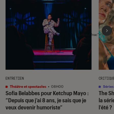
l'Éclaireur fnac">
ENTRETIEN
CRITIQU
Théâtre et spectacles
•
08H00
Séries
Sofia Belabbes pour
Ketchup Mayo
:
The S
“Depuis que j’ai 8 ans, je sais que je
la sér
veux devenir humoriste”
l’été ?