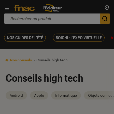
Trouv
De
NOS GUIDES DE L'ÉTÉ
BOICHI : L'EXPO VIRTUELLE
Nos conseils
Conseils high tech
Conseils high tech
Android
Apple
Informatique
Objets connect