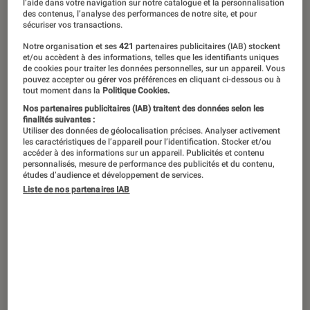
l’aide dans votre navigation sur notre catalogue et la personnalisation
des contenus, l’analyse des performances de notre site, et pour
Français sur quatre écoutent
sécuriser vos transactions.
quotidiennement la radio, avec un
Notre organisation et ses
421
partenaires publicitaires (IAB) stockent
temps d’écoute de près de 2h47 par
et/ou accèdent à des informations, telles que les identifiants uniques
de cookies pour traiter les données personnelles, sur un appareil. Vous
jour ! Autant dire que la radio reste à la
pouvez accepter ou gérer vos préférences en cliquant ci-dessous ou à
tout moment dans la
Politique Cookies.
mode malgré l’émergence d’autres
Nos partenaires publicitaires (IAB) traitent des données selon les
médias… Mais à l’ère du numérique,
finalités suivantes :
Utiliser des données de géolocalisation précises. Analyser activement
comment recevoir la radio et quel «
les caractéristiques de l’appareil pour l’identification. Stocker et/ou
accéder à des informations sur un appareil. Publicités et contenu
poste » choisir ? On vous guide.
personnalisés, mesure de performance des publicités et du contenu,
études d’audience et développement de services.
Liste de nos partenaires IAB
Quel type de radio choisir ?
Depuis le temps qu’elle existe au tournant des
19
e
et 20
e
siècles, la radio s’est invitée partout,
et prend toutes sortes de formes. On peut bien
la recevoir dans sa voiture, dans son salon ou