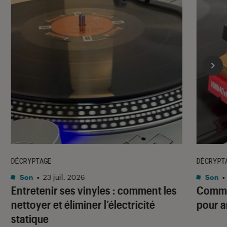
DÉCRYPTAGE
DÉCRYPT
Son
•
23 juil. 2026
Son
•
Entretenir ses vinyles : comment les
Commen
nettoyer et éliminer l’électricité
pour a
statique