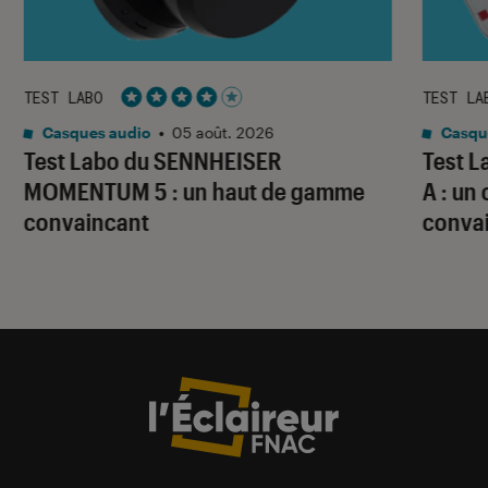
TEST LABO
TEST LA
Noté 4 étoiles sur 5
Casques audio
•
05 août. 2026
Casqu
Test Labo du SENNHEISER
Test 
MOMENTUM 5 : un haut de gamme
A : un
convaincant
conva