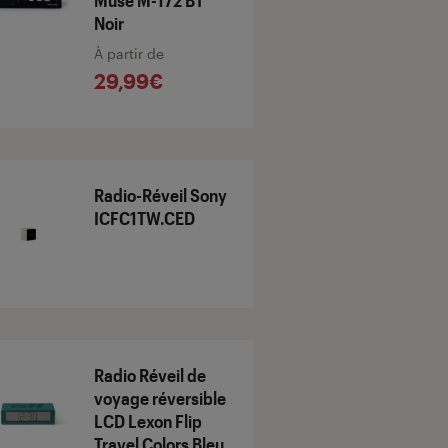
Muse M-172 BT
Noir
À partir de
29,99€
Radio-Réveil Sony
ICFC1TW.CED
Radio Réveil de
voyage réversible
LCD Lexon Flip
Travel Colors Bleu