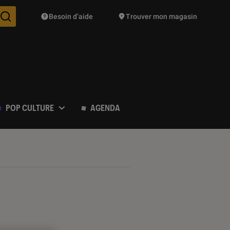
Besoin d’aide
Trouver mon magasin
Des suggestions de produits vont vous être proposées pendant vo
POP CULTURE
AGENDA