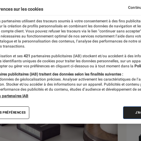
Continu
rences sur les cookies
 partenaires utilisent des traceurs soumis à votre consentement à des fins publicita
r la création de profils personnalisés en combinant les données de navigation et l
e compte client. Vous pouvez refuser les traceurs via le lien "continuer sans accepter"
 nécessaires au fonctionnement optimal de nos services notamment l’aide dans vot
Sél
atalogue et la personnalisation des contenus, l’analyse des performances de notre si
s transactions.
isation et ses
421
partenaires publicitaires (IAB) stockent et/ou accèdent à des inf
es identifiants uniques de cookies pour traiter les données personnelles, sur un appa
pter ou gérer vos préférences en cliquant ci-dessous ou à tout moment dans la
Poli
res publicitaires (IAB) traitent des données selon les finalités suivantes :
 données de géolocalisation précises. Analyser activement les caractéristiques de l’
tion. Stocker et/ou accéder à des informations sur un appareil. Publicités et contenu
erformance des publicités et du contenu, études d’audience et développement de se
s partenaires IAB
S PRÉFÉRENCES
J'