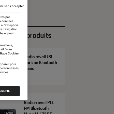
er sans accepter
ires par
es données
 à l’exception
re navigation
ection de produits
te, et pour
ormations,
reil. Vous
tique Cookies.
Radio réveil JBL
Horizon Bluetooth
appareil pour
Blanc
 personnalisés,
rvices.
ACCEPTE
Radio-réveil PLL
FM Bluetooth