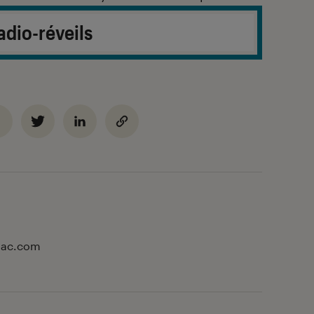
adio-réveils
Fnac.com