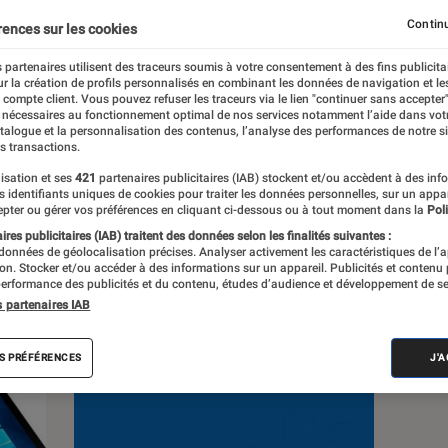
ique
Objets connectés
Photo vidéo
Smartphone
Continu
rences sur les cookies
Windows
 partenaires utilisent des traceurs soumis à votre consentement à des fins publicita
r la création de profils personnalisés en combinant les données de navigation et l
e compte client. Vous pouvez refuser les traceurs via le lien "continuer sans accepter"
 nécessaires au fonctionnement optimal de nos services notamment l’aide dans vot
atalogue et la personnalisation des contenus, l’analyse des performances de notre si
s transactions.
isation et ses
421
partenaires publicitaires (IAB) stockent et/ou accèdent à des inf
es identifiants uniques de cookies pour traiter les données personnelles, sur un appa
pter ou gérer vos préférences en cliquant ci-dessous ou à tout moment dans la
Poli
s
res publicitaires (IAB) traitent des données selon les finalités suivantes :
 données de géolocalisation précises. Analyser activement les caractéristiques de l’
tion. Stocker et/ou accéder à des informations sur un appareil. Publicités et contenu
 guides
Tests
Podcasts
erformance des publicités et du contenu, études d’audience et développement de se
s partenaires IAB
S PRÉFÉRENCES
J'