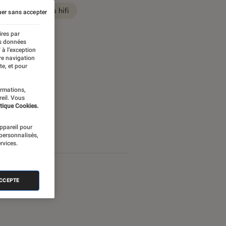
Son casques hifi
er sans accepter
ires par
es données
 à l’exception
re navigation
te, et pour
ormations,
reil. Vous
tique Cookies.
appareil pour
 personnalisés,
rvices.
ACCEPTE