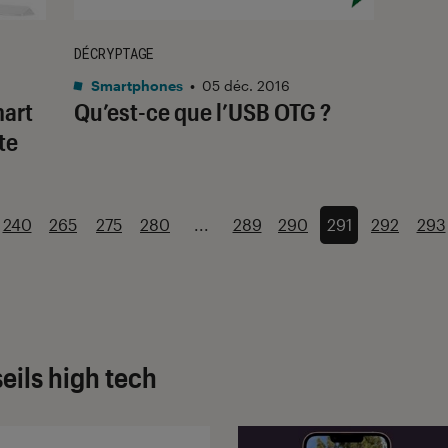
DÉCRYPTAGE
Smartphones
•
05 déc. 2016
art
Qu’est-ce que l’USB OTG ?
te
240
265
275
280
...
289
290
291
292
293
eils high tech