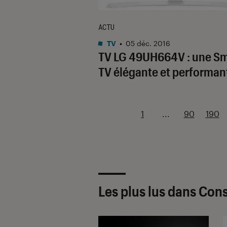
ACTU
TV
•
05 déc. 2016
TV LG 49UH664V : une Sm
TV élégante et performan
1
...
90
190
Les plus lus dans Cons