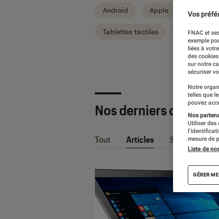
Android
Apple
Informat
Vos préfé
Tablettes tactiles
Univers TV
FNAC et ses
exemple pou
liées à votr
des cookies
sur notre c
sécuriser vo
Notre organ
telles que l
pouvez acce
Nos derniers contenu
Nos partenai
Utiliser des
l’identifica
Tout
Articles
Sélections et
mesure de p
Liste de no
GÉRER ME