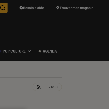
Besoin d’aide
Trouver mon magasin
Des suggestions de produits vont vous être proposées pendant vo
POP CULTURE
AGENDA
Flux RSS