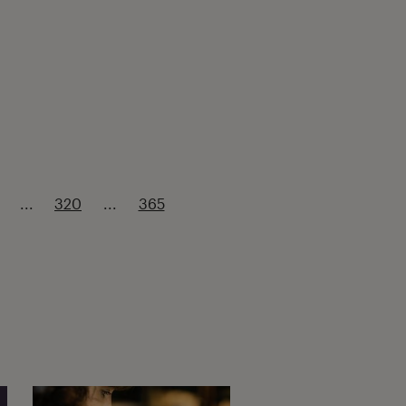
...
320
...
365