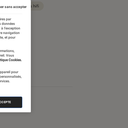
Son casques hifi
er sans accepter
ires par
es données
 à l’exception
re navigation
te, et pour
ormations,
reil. Vous
tique Cookies.
appareil pour
 personnalisés,
rvices.
ACCEPTE