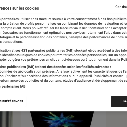
ique
Objets connectés
Photo vidéo
Smartphone
Continu
rences sur les cookies
Windows
 partenaires utilisent des traceurs soumis à votre consentement à des fins publicita
r la création de profils personnalisés en combinant les données de navigation et l
e compte client. Vous pouvez refuser les traceurs via le lien "continuer sans accepter"
 nécessaires au fonctionnement optimal de nos services notamment l’aide dans vot
atalogue et la personnalisation des contenus, l’analyse des performances de notre si
s transactions.
isation et ses
421
partenaires publicitaires (IAB) stockent et/ou accèdent à des inf
es identifiants uniques de cookies pour traiter les données personnelles, sur un appa
pter ou gérer vos préférences en cliquant ci-dessous ou à tout moment dans la
Poli
s
res publicitaires (IAB) traitent des données selon les finalités suivantes :
 données de géolocalisation précises. Analyser activement les caractéristiques de l’
tion. Stocker et/ou accéder à des informations sur un appareil. Publicités et contenu
 guides
Tests
Podcasts
erformance des publicités et du contenu, études d’audience et développement de se
s partenaires IAB
S PRÉFÉRENCES
J'