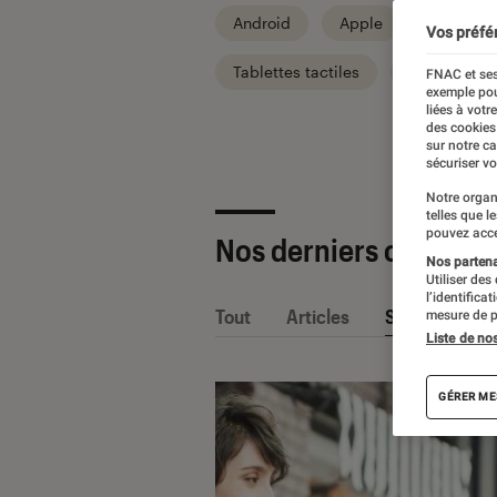
Android
Apple
Informat
Vos préfé
Tablettes tactiles
Univers TV
FNAC et ses
exemple pou
liées à votr
des cookies
sur notre c
sécuriser vo
Notre organ
telles que l
pouvez acce
Nos derniers contenu
Nos partenai
Utiliser des
l’identifica
Tout
Articles
Sélections et
mesure de p
Liste de no
GÉRER ME