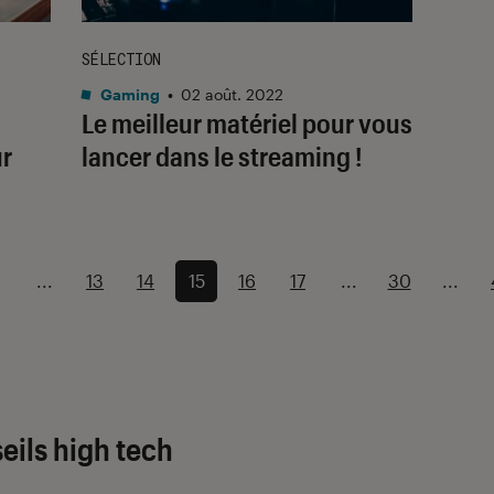
SÉLECTION
Gaming
•
02 août. 2022
Le meilleur matériel pour vous
ur
lancer dans le streaming !
...
13
14
15
16
17
...
30
...
eils high tech