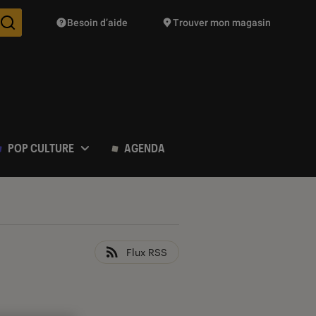
Besoin d’aide
Trouver mon magasin
Des suggestions de produits vont vous être proposées pendant vo
POP CULTURE
AGENDA
Flux RSS