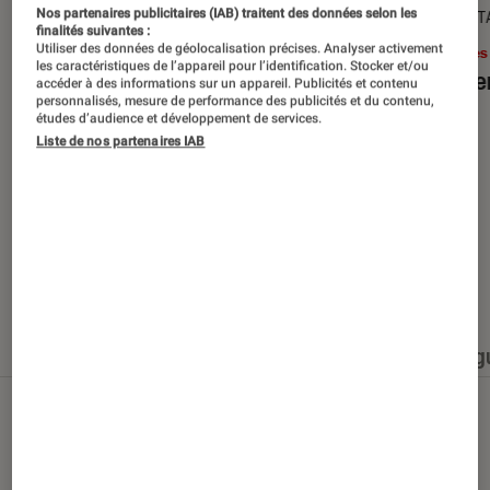
Nos partenaires publicitaires (IAB) traitent des données selon les
SÉLECTION
DÉCRYPT
finalités suivantes :
Utiliser des données de géolocalisation précises. Analyser activement
Livres / BD
•
15 juin 2026
Livres
les caractéristiques de l’appareil pour l’identification. Stocker et/ou
Les best-sellers à lire cet été
Le sil
accéder à des informations sur un appareil. Publicités et contenu
personnalisés, mesure de performance des publicités et du contenu,
études d’audience et développement de services.
Liste de nos partenaires IAB
Nos derniers contenus
Tout
Articles
Événéments
Sélections et g