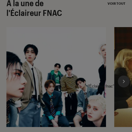
À la une de
VOIR TOUT
l'Éclaireur FNAC
l'Éclaireur fnac">