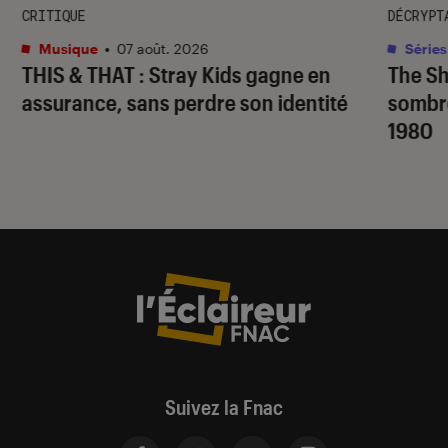
CRITIQUE
DÉCRYPT
Musique
•
07 août. 2026
Séries
THIS & THAT
: Stray Kids gagne en
The S
assurance, sans perdre son identité
sombr
1980
Suivez la Fnac