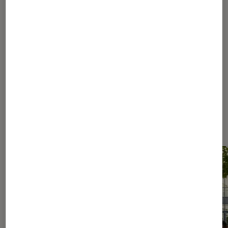
1
...
40
70
...
131
132
133
134
135
...
210
250
...
294
Les plus lus dans Conseils des
libraires