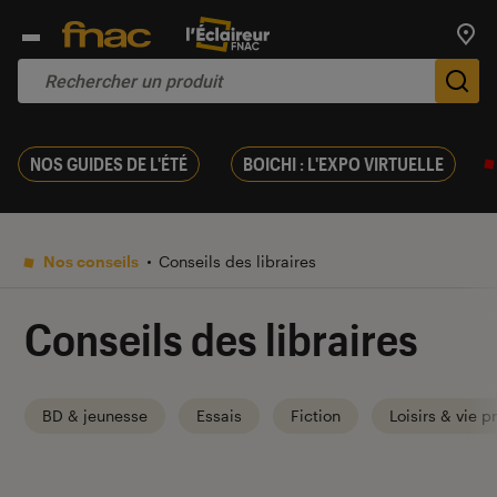
Trouv
De
NOS GUIDES DE L'ÉTÉ
BOICHI : L'EXPO VIRTUELLE
Nos conseils
Conseils des libraires
Conseils des libraires
BD & jeunesse
Essais
Fiction
Loisirs & vie p