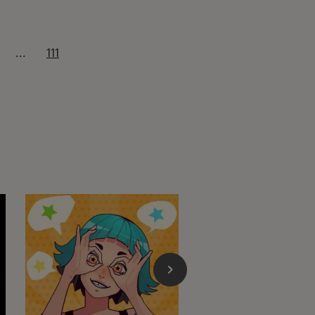
...
111