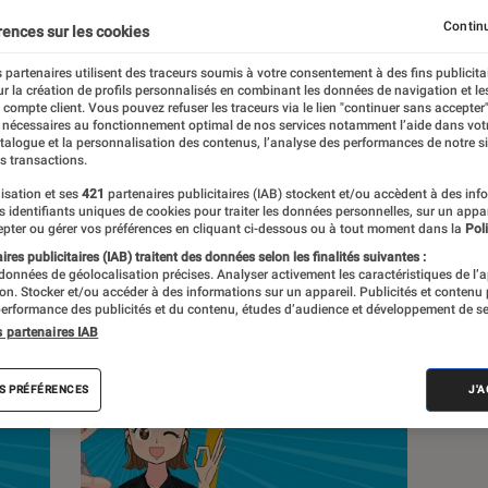
Continu
rences sur les cookies
 partenaires utilisent des traceurs soumis à votre consentement à des fins publicita
r la création de profils personnalisés en combinant les données de navigation et l
s
e compte client. Vous pouvez refuser les traceurs via le lien "continuer sans accepter"
 nécessaires au fonctionnement optimal de nos services notamment l’aide dans vot
atalogue et la personnalisation des contenus, l’analyse des performances de notre si
s transactions.
 guides
Tests
isation et ses
421
partenaires publicitaires (IAB) stockent et/ou accèdent à des inf
es identifiants uniques de cookies pour traiter les données personnelles, sur un appa
pter ou gérer vos préférences en cliquant ci-dessous ou à tout moment dans la
Poli
res publicitaires (IAB) traitent des données selon les finalités suivantes :
 données de géolocalisation précises. Analyser activement les caractéristiques de l’
tion. Stocker et/ou accéder à des informations sur un appareil. Publicités et contenu
erformance des publicités et du contenu, études d’audience et développement de se
s partenaires IAB
S PRÉFÉRENCES
J'