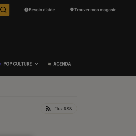
Besoin d’aide
Trouver mon magasin
Des suggestions de produits vont vous être proposées pendant vo
POP CULTURE
AGENDA
Flux RSS