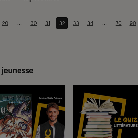
20
...
30
31
32
33
34
...
70
90
& jeunesse