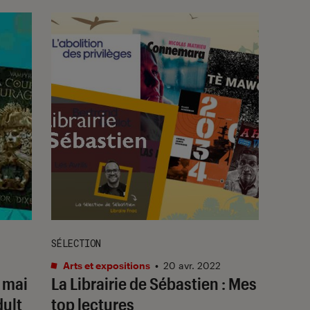
SÉLECTION
Arts et expositions
•
20 avr. 2022
 mai
La Librairie de Sébastien : Mes
ult
top lectures