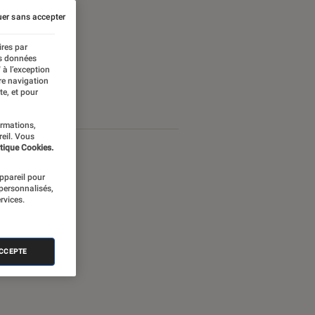
er sans accepter
ires par
es données
 à l’exception
re navigation
te, et pour
ormations,
reil. Vous
tique Cookies.
appareil pour
 personnalisés,
rvices.
ACCEPTE