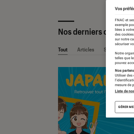
Vos préfé
FNAC et ses
exemple pou
Nos derniers contenu
liées à votr
des cookies
sur notre c
sécuriser vo
Tout
Articles
Sélections et
Notre organ
telles que l
pouvez acce
Nos partenai
Utiliser des
l’identifica
mesure de p
Liste de no
GÉRER ME