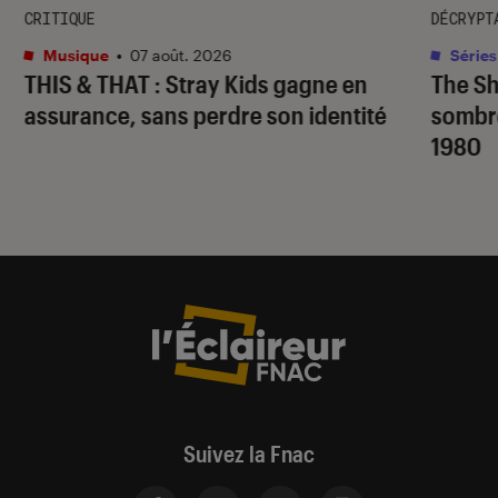
CRITIQUE
DÉCRYPT
Musique
•
07 août. 2026
Séries
THIS & THAT
: Stray Kids gagne en
The S
assurance, sans perdre son identité
sombr
1980
Suivez la Fnac