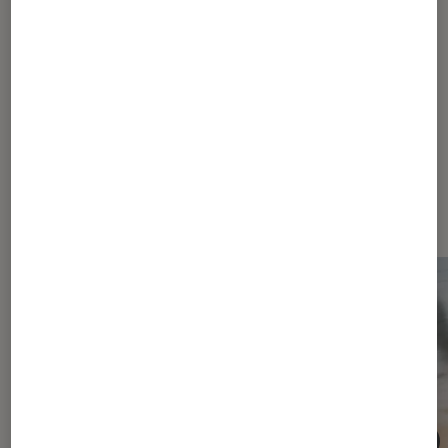
47
48
...
70
80
...
97
Les plus lus dans Conseils cinéma
série