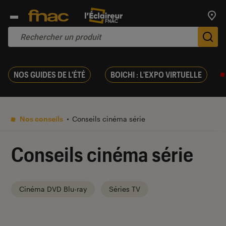
Trouv
De
NOS GUIDES DE L'ÉTÉ
BOICHI : L'EXPO VIRTUELLE
Nos conseils
Conseils cinéma série
Conseils cinéma série
Cinéma DVD Blu-ray
Séries TV