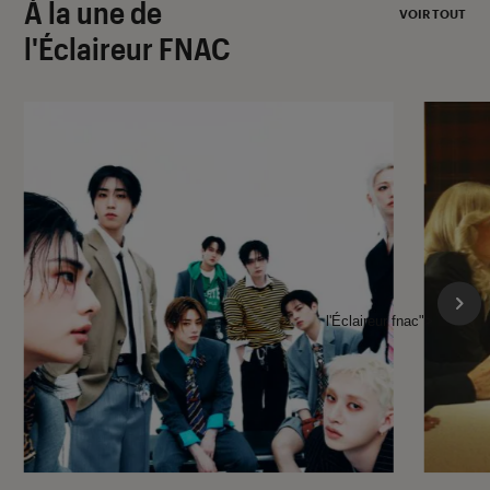
À la une de
VOIR TOUT
l'Éclaireur FNAC
l'Éclaireur fnac">