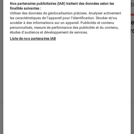
Nos partenaires publicitaires (IAB) traitent des données selon les
SÉLECTION
SÉLECTI
finalités suivantes :
Utiliser des données de géolocalisation précises. Analyser activement
Cinéma
•
29 juil. 2026
Ciném
les caractéristiques de l’appareil pour l’identification. Stocker et/ou
Top des sorties films en Blu-ray et
Top de
accéder à des informations sur un appareil. Publicités et contenu
personnalisés, mesure de performance des publicités et du contenu,
DVD d’août 2026
débarq
études d’audience et développement de services.
Liste de nos partenaires IAB
Nos derniers contenus
Tout
Articles
Sélections et guides
Tests