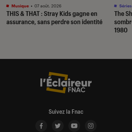
Musique
•
07 août. 2026
Séries
THIS & THAT
: Stray Kids gagne en
The S
assurance, sans perdre son identité
sombr
1980
Suivez la Fnac