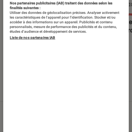
Nos partenaires publicitaires (IAB) traitent des données selon les
SÉLECTION
SÉLECTI
finalités suivantes :
Utiliser des données de géolocalisation précises. Analyser activement
Cinéma
•
29 juil. 2026
Ciném
les caractéristiques de l’appareil pour l’identification. Stocker et/ou
Top des sorties films en Blu-ray et
Top de
accéder à des informations sur un appareil. Publicités et contenu
personnalisés, mesure de performance des publicités et du contenu,
DVD d’août 2026
débarq
études d’audience et développement de services.
Liste de nos partenaires IAB
Nos derniers contenus
Tout
Articles
Sélections et guides
Tests