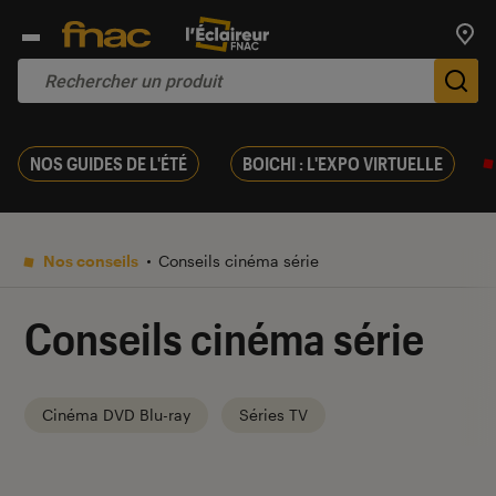
Trouv
De
NOS GUIDES DE L'ÉTÉ
BOICHI : L'EXPO VIRTUELLE
Nos conseils
Conseils cinéma série
Conseils cinéma série
Cinéma DVD Blu-ray
Séries TV