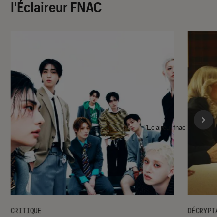
l'Éclaireur FNAC
l'Éclaireur fnac">
CRITIQUE
DÉCRYPT