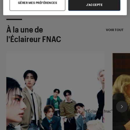
GÉRER MES PRÉFÉRENCES
J'ACCEPTE
À la une de
VOIR TOUT
l'Éclaireur FNAC
l'Éclaireur fnac">