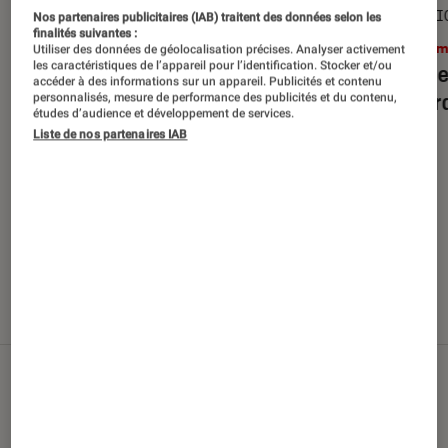
SÉLECTION
SÉLECTI
Nos partenaires publicitaires (IAB) traitent des données selon les
finalités suivantes :
Cinéma
•
29 juil. 2026
Ciném
Utiliser des données de géolocalisation précises. Analyser activement
les caractéristiques de l’appareil pour l’identification. Stocker et/ou
Top des sorties films en Blu-ray et
Top de
accéder à des informations sur un appareil. Publicités et contenu
DVD d’août 2026
débarq
personnalisés, mesure de performance des publicités et du contenu,
études d’audience et développement de services.
Liste de nos partenaires IAB
Nos derniers contenus
Tout
Articles
Sélections et guides
Tests