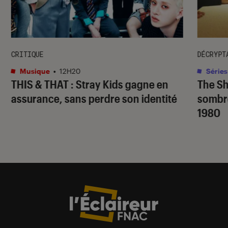
CRITIQUE
DÉCRYPT
Musique
•
12H20
Séries
THIS & THAT
: Stray Kids gagne en
The S
assurance, sans perdre son identité
sombr
1980