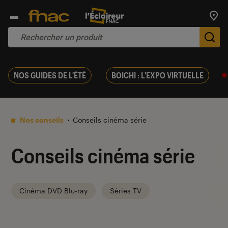
Trouv
De
NOS GUIDES DE L'ÉTÉ
BOICHI : L'EXPO VIRTUELLE
Nos conseils
Conseils cinéma série
Conseils cinéma série
Cinéma DVD Blu-ray
Séries TV