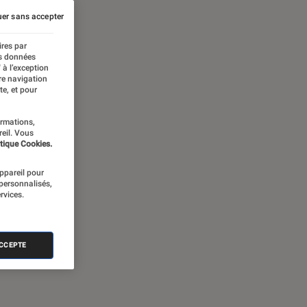
er sans accepter
ires par
es données
 à l’exception
re navigation
te, et pour
ormations,
reil. Vous
tique Cookies.
appareil pour
 personnalisés,
rvices.
ACCEPTE