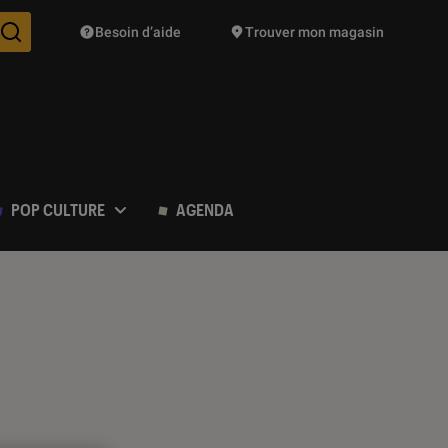
Besoin d’aide
Trouver mon magasin
Des suggestions de produits vont vous être proposées pendant vo
POP CULTURE
AGENDA