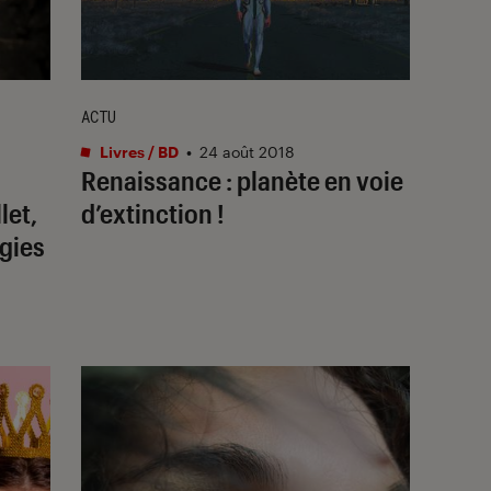
ACTU
Livres / BD
•
24 août 2018
Renaissance : planète en voie
let,
d’extinction !
ogies