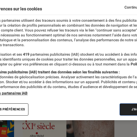
Continu
rences sur les cookies
 partenaires utilisent des traceurs soumis à votre consentement à des fins publicita
r la création de profils personnalisés en combinant les données de navigation et l
e compte client. Vous pouvez refuser les traceurs via le lien "continuer sans accepter"
s
 nécessaires au fonctionnement optimal de nos services notamment l’aide dans vot
atalogue et la personnalisation des contenus, l’analyse des performances de notre si
s transactions.
isation et ses
419
partenaires publicitaires (IAB) stockent et/ou accèdent à des inf
es identifiants uniques de cookies pour traiter les données personnelles, sur un appa
pter ou gérer vos préférences en cliquant ci-dessous ou à tout moment dans la
Poli
res publicitaires (IAB) traitent des données selon les finalités suivantes :
 données de géolocalisation précises. Analyser activement les caractéristiques de l’
tion. Stocker et/ou accéder à des informations sur un appareil. Publicités et contenu
erformance des publicités et du contenu, études d’audience et développement de se
s partenaires IAB
S PRÉFÉRENCES
J'