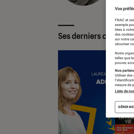
Vos préfé
FNAC et ses
exemple pou
liées à votr
Ses derniers contenu
des cookies
sur notre c
sécuriser vo
Notre organ
telles que l
pouvez acce
Nos partenai
Utiliser des
l’identifica
mesure de p
Liste de no
GÉRER ME