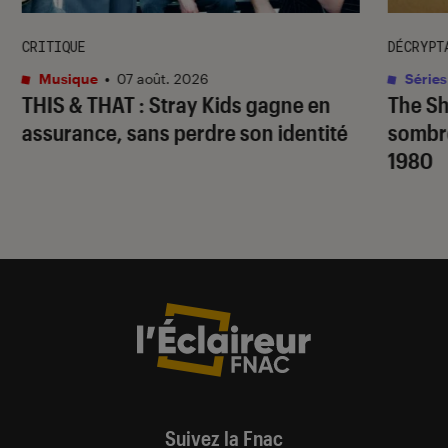
CRITIQUE
DÉCRYPT
Musique
•
07 août. 2026
Séries
THIS & THAT
: Stray Kids gagne en
The S
assurance, sans perdre son identité
sombr
1980
Suivez la Fnac