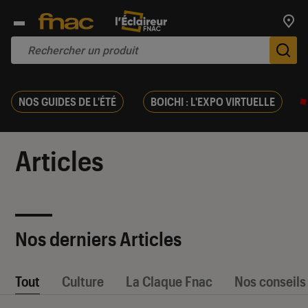
Trouv
De
NOS GUIDES DE L'ÉTÉ
BOICHI : L'EXPO VIRTUELLE
Articles
Nos derniers Articles
Tout
Culture
La Claque Fnac
Nos conseils