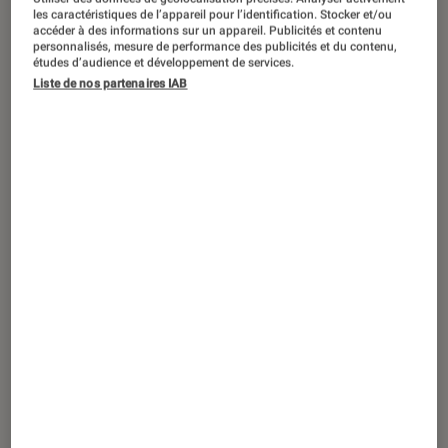
ACTU
les caractéristiques de l’appareil pour l’identification. Stocker et/ou
accéder à des informations sur un appareil. Publicités et contenu
TV
•
05 jan. 2017
personnalisés, mesure de performance des publicités et du contenu,
CES 2017 : Sony sort son premier lecteur
études d’audience et développement de services.
Liste de nos partenaires IAB
Blu-ray 4K dénommé UBP-X800