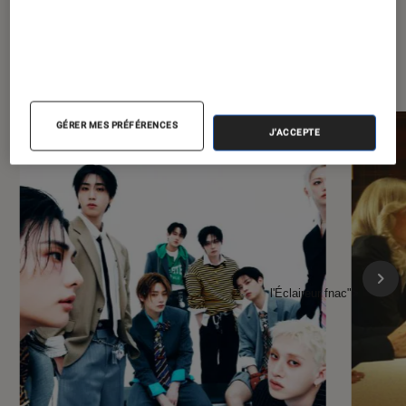
À la une de
VOIR TOUT
l'Éclaireur FNAC
GÉRER MES PRÉFÉRENCES
J'ACCEPTE
l'Éclaireur fnac">