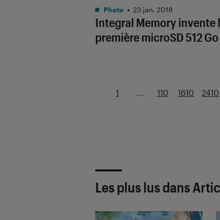
Photo
•
23 jan. 2018
Integral Memory invente 
première microSD 512 Go
1
...
110
1610
2410
Les plus lus dans Arti