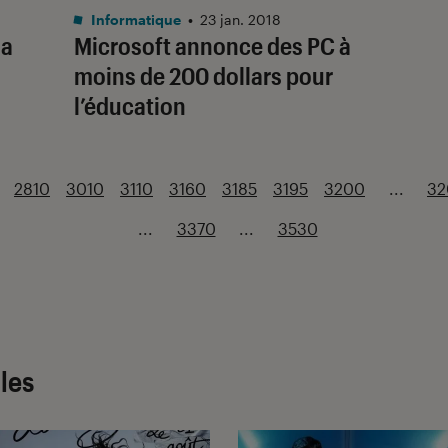
Informatique
•
23 jan. 2018
la
Microsoft annonce des PC à
moins de 200 dollars pour
l’éducation
2810
3010
3110
3160
3185
3195
3200
...
32
...
3370
...
3530
cles