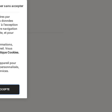
er sans accepter
ires par
es données
 à l’exception
re navigation
te, et pour
ormations,
reil. Vous
tique Cookies.
appareil pour
 personnalisés,
rvices.
ACCEPTE