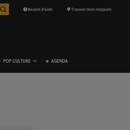
Besoin d’aide
Trouver mon magasin
Des suggestions de produits vont vous être proposées pendant vo
POP CULTURE
AGENDA