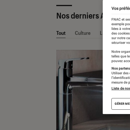
Vos préfé
Nos derniers Articles
FNAC et ses
exemple pou
liées à votr
Tout
Culture
La Claque Fna
des cookies
sur notre c
sécuriser vo
Notre organ
telles que l
pouvez acce
Nos partenai
Utiliser des
l’identifica
mesure de p
Liste de no
GÉRER ME