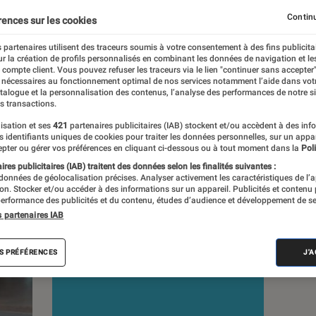
Continu
rences sur les cookies
 partenaires utilisent des traceurs soumis à votre consentement à des fins publicita
r la création de profils personnalisés en combinant les données de navigation et l
e compte client. Vous pouvez refuser les traceurs via le lien "continuer sans accepter"
c
Nos conseils
Pop Culture
Tech
 nécessaires au fonctionnement optimal de nos services notamment l’aide dans vot
atalogue et la personnalisation des contenus, l’analyse des performances de notre si
s transactions.
isation et ses
421
partenaires publicitaires (IAB) stockent et/ou accèdent à des inf
es identifiants uniques de cookies pour traiter les données personnelles, sur un appa
pter ou gérer vos préférences en cliquant ci-dessous ou à tout moment dans la
Poli
res publicitaires (IAB) traitent des données selon les finalités suivantes :
 données de géolocalisation précises. Analyser activement les caractéristiques de l’
tion. Stocker et/ou accéder à des informations sur un appareil. Publicités et contenu
erformance des publicités et du contenu, études d’audience et développement de se
s partenaires IAB
S PRÉFÉRENCES
J'