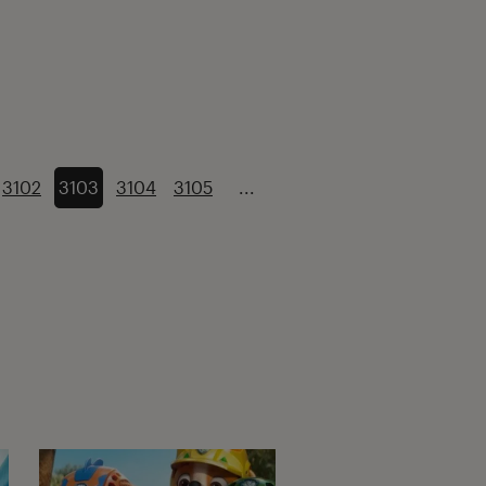
3102
3103
3104
3105
...