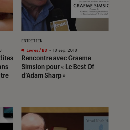
ENTRETIEN
8
Livres / BD
•
18 sep. 2018
dites
Rencontre avec Graeme
ans
Simsion pour « Le Best Of
otre
d’Adam Sharp »