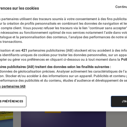
Continu
rences sur les cookies
 partenaires utilisent des traceurs soumis à votre consentement à des fins publicita
r la création de profils personnalisés en combinant les données de navigation et l
e compte client. Vous pouvez refuser les traceurs via le lien "continuer sans accepter"
c
Nos conseils
Pop Culture
Tech
 nécessaires au fonctionnement optimal de nos services notamment l’aide dans vot
atalogue et la personnalisation des contenus, l’analyse des performances de notre si
s transactions.
isation et ses
421
partenaires publicitaires (IAB) stockent et/ou accèdent à des inf
es identifiants uniques de cookies pour traiter les données personnelles, sur un appa
pter ou gérer vos préférences en cliquant ci-dessous ou à tout moment dans la
Poli
res publicitaires (IAB) traitent des données selon les finalités suivantes :
 données de géolocalisation précises. Analyser activement les caractéristiques de l’
tion. Stocker et/ou accéder à des informations sur un appareil. Publicités et contenu
erformance des publicités et du contenu, études d’audience et développement de se
s partenaires IAB
S PRÉFÉRENCES
J'