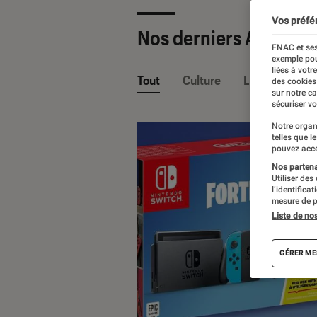
Vos préfé
Nos derniers Articles
FNAC et ses
exemple pou
liées à votr
Tout
Culture
La Claque Fna
des cookies
sur notre c
sécuriser vo
Notre organ
telles que l
pouvez acce
Nos partenai
Utiliser des
l’identifica
mesure de p
Liste de no
GÉRER ME