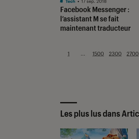
Tech
•
17 sep. 2018
Facebook Messenger :
l’assistant M se fait
maintenant traducteur
1
...
1500
2300
2700
Les plus lus dans Arti