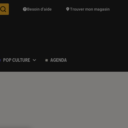
Besoin d’aide
Trouver mon magasin
Des suggestions de produits vont vous être proposées pendant vo
POP CULTURE
AGENDA