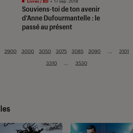
Livres / BD
•
17 sep. 2018
Souviens-toi de ton avenir
d’Anne Dufourmantelle : le
passé au présent
2900
3000
3050
3075
3085
3090
...
3101
3310
...
3530
cles