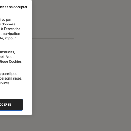
er sans accepter
ires par
es données
 à l’exception
re navigation
te, et pour
ormations,
reil. Vous
tique Cookies.
appareil pour
 personnalisés,
rvices.
ACCEPTE