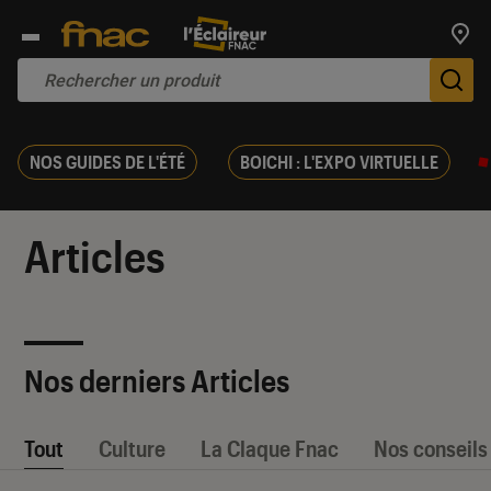
Trouv
De
NOS GUIDES DE L'ÉTÉ
BOICHI : L'EXPO VIRTUELLE
Articles
Nos derniers Articles
Tout
Culture
La Claque Fnac
Nos conseils