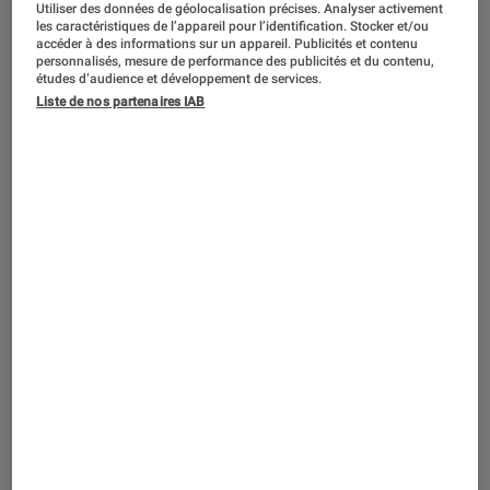
ACTU
Utiliser des données de géolocalisation précises. Analyser activement
les caractéristiques de l’appareil pour l’identification. Stocker et/ou
accéder à des informations sur un appareil. Publicités et contenu
PC Gamer
•
23 avr. 2019
personnalisés, mesure de performance des publicités et du contenu,
ROG Zephyrus S, M et G : Asus joue la
études d’audience et développement de services.
carte de la finesse pour ses nouveaux PC
Liste de nos partenaires IAB
gaming