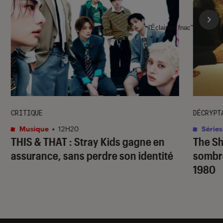
l'Éclaireur fnac">
CRITIQUE
DÉCRYPT
Musique
•
12H20
Séries
THIS & THAT
: Stray Kids gagne en
The S
assurance, sans perdre son identité
sombr
1980