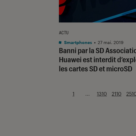
ACTU
Smartphones
•
27 mai. 2019
Banni par la SD Associati
Huawei est interdit d’expl
les cartes SD et microSD
1
...
1310
2110
251