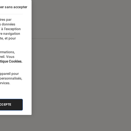
er sans accepter
ires par
es données
 à l’exception
re navigation
te, et pour
ormations,
reil. Vous
tique Cookies.
appareil pour
 personnalisés,
rvices.
ACCEPTE